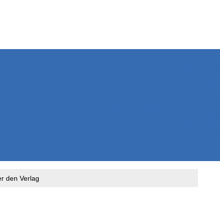
Weitere Inhalte
Nachrichten
Kurzmeldun
Kommentar
ssiers
Bücher
Extrablatt
Anzeigenmarkt
Originaltexte
Medienspieg
Leserbriefe
Themenspez
Podcasts
er den Verlag