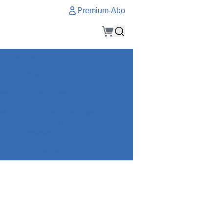
Premium-Abo
Service
Premium-Abo
Kontakt
gen
Häufige Fragen
e
VersicherungsJournal als Startseite
el
Nutzungsrechte erhalten
Mitteilung an die Redaktion
ial
Newsletter
RSS
Suchagenten