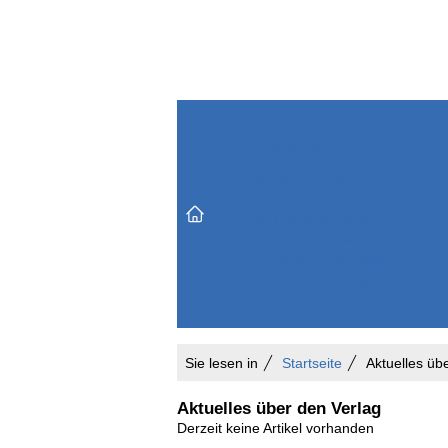
Themenbereiche
Versicherungen & Finanzen
Markt & Politik
Do
Vertrieb & Marketing
Unternehmen & Personen
Karriere & Mitarbeiter
Büro & Organisation
Sie lesen in
Startseite
Aktuelles üb
Aktuelles über den Verlag
Derzeit keine Artikel vorhanden