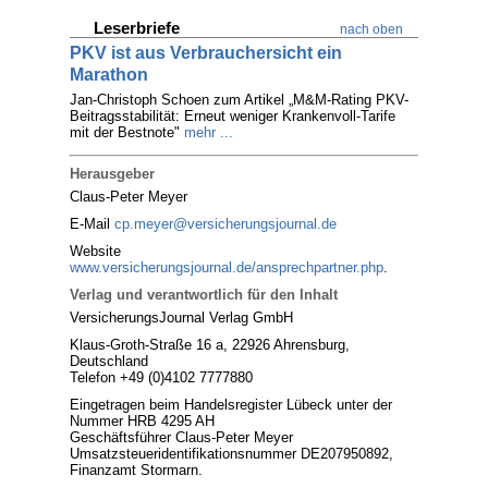
Leserbriefe
nach oben
PKV ist aus Verbrauchersicht ein
Marathon
Jan-Christoph Schoen zum Artikel „M&M-Rating PKV-
Beitragsstabilität: Erneut weniger Krankenvoll-Tarife
mit der Bestnote"
mehr ...
Herausgeber
Claus-Peter Meyer
E-Mail
cp.meyer@versicherungsjournal.de
Website
www.versicherungsjournal.de/ansprechpartner.php
.
Verlag und verantwortlich für den Inhalt
VersicherungsJournal Verlag GmbH
Klaus-Groth-Straße 16 a, 22926 Ahrensburg,
Deutschland
Telefon +49 (0)4102 7777880
Eingetragen beim Handelsregister Lübeck unter der
Nummer HRB 4295 AH
Geschäftsführer Claus-Peter Meyer
Umsatzsteueridentifikationsnummer DE207950892,
Finanzamt Stormarn.