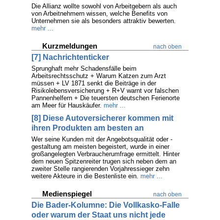
Die Allianz wollte sowohl von Arbeitgebern als auch
von Arbeitnehmern wissen, welche Benefits von
Unternehmen sie als besonders attraktiv bewerten.
mehr ...
Kurzmeldungen
nach oben
[7] Nachrichtenticker
Sprunghaft mehr Schadensfälle beim
Arbeitsrechtsschutz + Warum Katzen zum Arzt
müssen + LV 1871 senkt die Beiträge in der
Risikolebensversicherung + R+V warnt vor falschen
Pannenhelfern + Die teuersten deutschen Ferienorte
am Meer für Hauskäufer.
mehr ...
[8] Diese Autoversicherer kommen mit
ihren Produkten am besten an
Wer seine Kunden mit der Angebotsqualität oder -
gestaltung am meisten begeistert, wurde in einer
großangelegten Verbraucherumfrage ermittelt. Hinter
dem neuen Spitzenreiter trugen sich neben dem an
zweiter Stelle rangierenden Vorjahressieger zehn
weitere Akteure in die Bestenliste ein.
mehr ...
Medienspiegel
nach oben
Die Bader-Kolumne: Die Vollkasko-Falle
oder warum der Staat uns nicht jede