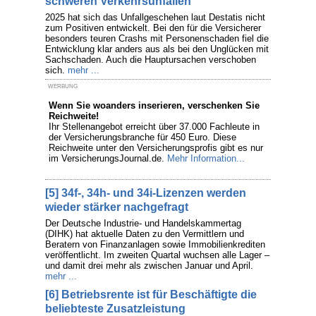
schweren Verkehrsunfällen
2025 hat sich das Unfallgeschehen laut Destatis nicht
zum Positiven entwickelt. Bei den für die Versicherer
besonders teuren Crashs mit Personenschaden fiel die
Entwicklung klar anders aus als bei den Unglücken mit
Sachschaden. Auch die Hauptursachen verschoben
sich.
mehr ...
WERBUNG
Wenn Sie woanders inserieren, verschenken Sie
Reichweite!
Ihr Stellenangebot erreicht über 37.000 Fachleute in
der Versicherungsbranche für 450 Euro. Diese
Reichweite unter den Versicherungsprofis gibt es nur
im VersicherungsJournal.de.
Mehr Information...
[5] 34f-, 34h- und 34i-Lizenzen werden
wieder stärker nachgefragt
Der Deutsche Industrie- und Handelskammertag
(DIHK) hat aktuelle Daten zu den Vermittlern und
Beratern von Finanzanlagen sowie Immobilienkrediten
veröffentlicht. Im zweiten Quartal wuchsen alle Lager –
und damit drei mehr als zwischen Januar und April.
mehr ...
[6] Betriebsrente ist für Beschäftigte die
beliebteste Zusatzleistung