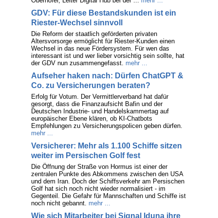
Oberhofer, Leiter Digital Hub bei der ...
mehr ...
GDV: Für diese Bestandskunden ist ein
Riester-Wechsel sinnvoll
Die Reform der staatlich geförderten privaten
Altersvorsorge ermöglicht für Riester-Kunden einen
Wechsel in das neue Fördersystem. Für wen das
interessant ist und wer lieber vorsichtig sein sollte, hat
der GDV nun zusammengefasst.
mehr ...
Aufseher haken nach: Dürfen ChatGPT &
Co. zu Versicherungen beraten?
Erfolg für Votum. Der Vermittlerverband hat dafür
gesorgt, dass die Finanzaufsicht Bafin und der
Deutschen Industrie- und Handelskammertag auf
europäischer Ebene klären, ob KI-Chatbots
Empfehlungen zu Versicherungspolicen geben dürfen.
mehr ...
Versicherer: Mehr als 1.100 Schiffe sitzen
weiter im Persischen Golf fest
Die Öffnung der Straße von Hormus ist einer der
zentralen Punkte des Abkommens zwischen den USA
und dem Iran. Doch der Schiffsverkehr am Persischen
Golf hat sich noch nicht wieder normalisiert - im
Gegenteil. Die Gefahr für Mannschaften und Schiffe ist
noch nicht gebannt.
mehr ...
Wie sich Mitarbeiter bei Signal Iduna ihre