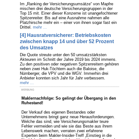
Im „Ranking der Versicherungsumsätze“ von Mapfre
mischen drei deutsche Versicherungsgruppen in der
Top 15 mit. Einer dieser Konzerne ist unangefochtener
Spitzenreiter. Bis auf eine Ausnahme nahmen alle
Platzhirsche mehr ein – einer von ihnen sogar fast ein
Drittel.
mehr ...
[4] Hausratversicherer: Betriebskosten
zwischen knapp 14 und über 52 Prozent
des Umsatzes
Die Quote streute unter den 50 umsatzstärksten
Akteuren im Schnitt der Jahre 2019 bis 2024 immens.
Zu den positiven oder negativen Spitzenreitern gehören
neben zwei Huk-Töchtern auch die Baloise, die
Nürnberger, die VPV und die WGV. Immerhin drei
Anbieter konnten sich Jahr für Jahr verbessern.
mehr ...
WERBUNG
Maklernachfolge: So gelingt der Übergang in den
Ruhestand!
Der Verkauf des eigenen Bestandes oder
Unternehmens bringt ganz neue Herausforderungen.
Welche das sind, wie Versicherungsmakler teure
Fehler vermeiden und wie sie das Beste aus ihrem
Lebenswerk machen, verraten zwei erfahrene
Experten beim Makler-Insider-Treff „Einstieg in die