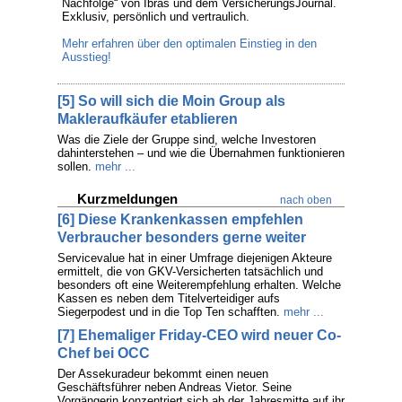
Nachfolge“ von Ibras und dem VersicherungsJournal.
Exklusiv, persönlich und vertraulich.
Mehr erfahren über den optimalen Einstieg in den
Ausstieg!
[5] So will sich die Moin Group als
Makleraufkäufer etablieren
Was die Ziele der Gruppe sind, welche Investoren
dahinterstehen – und wie die Übernahmen funktionieren
sollen.
mehr ...
Kurzmeldungen
nach oben
[6] Diese Krankenkassen empfehlen
Verbraucher besonders gerne weiter
Servicevalue hat in einer Umfrage diejenigen Akteure
ermittelt, die von GKV-Versicherten tatsächlich und
besonders oft eine Weiterempfehlung erhalten. Welche
Kassen es neben dem Titelverteidiger aufs
Siegerpodest und in die Top Ten schafften.
mehr ...
[7] Ehemaliger Friday-CEO wird neuer Co-
Chef bei OCC
Der Assekuradeur bekommt einen neuen
Geschäftsführer neben Andreas Vietor. Seine
Vorgängerin konzentriert sich ab der Jahresmitte auf ihr