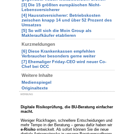
[3] Die 15 größten europäischen Nicht-
Lebensversicherer
[4] Hausratversicherer: Betriebskosten
zwischen knapp 14 und über 52 Prozent des
Umsatzes
[5] So will sich die Moin Group als
Makleraufkäufer etablieren
Kurzmeldungen
[6] Diese Krankenkassen empfehlen
Verbraucher besonders gerne weiter
[7] Ehemaliger Friday-CEO wird neuer Co-
Chef bei OCC
Weitere Inhalte
Medienspiegel
Originaltexte
WERBUNG
Digitale Risikoprüfung, die BU-Beratung einfacher
macht.
Weniger Rückfragen, schnellere Entscheidungen und
mehr Tempo in der Beratung – genau dafür haben wir
e-Risiko
entwickelt. Ab sofort können Sie die neue
digitale Antragsstrecke in unserer Beratungssoftware