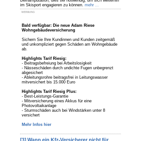
Beinamputation, dies sei notwendig, um sich weiterhin
im Skisport engagieren zu können.
mehr ...
WERBUNG
Bald verfügbar: Die neue Adam Riese
Wohngebäudeversicherung
Sichern Sie Ihre Kundinnen und Kunden zeitgemäß
und unkompliziert gegen Schäden am Wohngebäude
ab.
Highlights Tarif Riesig:
- Beitragsbefreiung bei Arbeitslosigkeit
- Nässeschäden durch undichte Fugen unbegrenzt
abgesichert
- Ableitungsrohre beitragsfrei in Leitungswasser
mitversichert bis 15.000 Euro
Highlights Tarif Riesig Plus:
- Best-Leistungs-Garantie
- Mitversicherung eines Akkus für eine
Photovoltaikanlage
- Sturmschäden auch bei Windstärken unter 8
versichert
Mehr Infos hier
[3] Wann ein Kfz-Versicherer nicht für