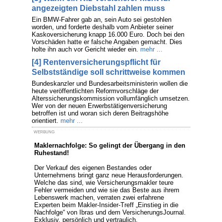
angezeigten Diebstahl zahlen muss
Ein BMW-Fahrer gab an, sein Auto sei gestohlen
worden, und forderte deshalb vom Anbieter seiner
Kaskoversicherung knapp 16.000 Euro. Doch bei den
Vorschäden hatte er falsche Angaben gemacht. Dies
holte ihn auch vor Gericht wieder ein.
mehr ...
[4] Rentenversicherungspflicht für
Selbstständige soll schrittweise kommen
Bundeskanzler und Bundesarbeitsministerin wollen die
heute veröffentlichten Reformvorschläge der
Alterssicherungskommission vollumfänglich umsetzen.
Wer von der neuen Erwerbstätigenversicherung
betroffen ist und woran sich deren Beitragshöhe
orientiert.
mehr ...
WERBUNG
Maklernachfolge: So gelingt der Übergang in den
Ruhestand!
Der Verkauf des eigenen Bestandes oder
Unternehmens bringt ganz neue Herausforderungen.
Welche das sind, wie Versicherungsmakler teure
Fehler vermeiden und wie sie das Beste aus ihrem
Lebenswerk machen, verraten zwei erfahrene
Experten beim Makler-Insider-Treff „Einstieg in die
Nachfolge“ von Ibras und dem VersicherungsJournal.
Exklusiv, persönlich und vertraulich.