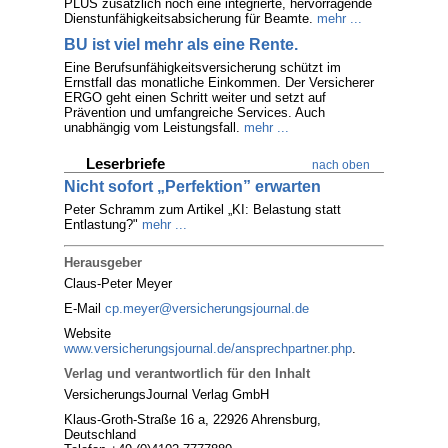
PLUS zusätzlich noch eine integrierte, hervorragende
Dienstunfähigkeitsabsicherung für Beamte.
mehr ...
BU ist viel mehr als eine Rente.
Eine Berufsunfähigkeitsversicherung schützt im
Ernstfall das monatliche Einkommen. Der Versicherer
ERGO geht einen Schritt weiter und setzt auf
Prävention und umfangreiche Services. Auch
unabhängig vom Leistungsfall.
mehr ...
Leserbriefe
nach oben
Nicht sofort „Perfektion” erwarten
Peter Schramm zum Artikel „KI: Belastung statt
Entlastung?"
mehr ...
Herausgeber
Claus-Peter Meyer
E-Mail
cp.meyer@versicherungsjournal.de
Website
www.versicherungsjournal.de/ansprechpartner.php
.
Verlag und verantwortlich für den Inhalt
VersicherungsJournal Verlag GmbH
Klaus-Groth-Straße 16 a, 22926 Ahrensburg,
Deutschland