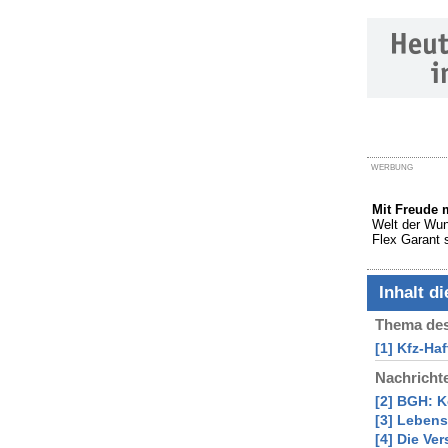
WERBUNG
Mit Freude
Welt der Wun
Flex Garant s
Inhalt d
Thema des
[1] Kfz-Ha
Nachricht
[2] BGH: K
[3] Lebens
[4] Die Ve