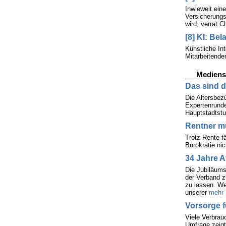
Inwieweit eine
Versicherung
wird, verrät C
[8] KI: Be
Künstliche In
Mitarbeitende
Mediens
Das sind 
Die Altersbez
Expertenrunde
Hauptstadtstu
Rentner m
Trotz Rente fä
Bürokratie ni
34 Jahre A
Die Jubiläums
der Verband z
zu lassen. We
unserer
mehr .
Vorsorge f
Viele Verbrau
Umfrage zeigt