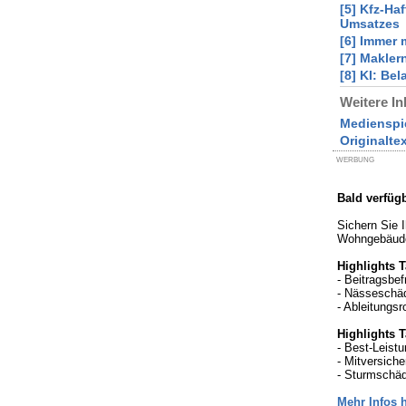
[5] Kfz-Ha
Umsatzes
[6] Immer 
[7] Makler
[8] KI: Be
Weitere In
Medienspi
Originalte
WERBUNG
Bald verfüg
Sichern Sie 
Wohngebäud
Highlights T
- Beitragsbef
- Nässeschäd
- Ableitungsr
Highlights T
- Best-Leist
- Mitversich
- Sturmschäd
Mehr Infos h