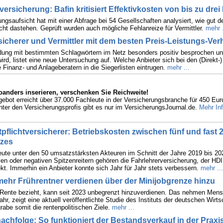
versicherung: Bafin kritisiert Effektivkosten von bis zu drei
ungsaufsicht hat mit einer Abfrage bei 54 Gesellschaften analysiert, wie gut 
ht dastehen. Geprüft wurden auch mögliche Fehlanreize für Vermittler.
mehr .
rsicherer und Vermittler mit dem besten Preis-Leistungs-Verh
dung mit bestimmten Schlagwörtern im Netz besonders positiv besprochen u
rd, listet eine neue Untersuchung auf. Welche Anbieter sich bei den (Direkt-)
 Finanz- und Anlageberatern in die Siegerlisten eintrugen.
mehr ...
anders inserieren, verschenken Sie Reichweite!
ngebot erreicht über 37.000 Fachleute in der Versicherungsbranche für 450 Eur
nter den Versicherungsprofis gibt es nur im VersicherungsJournal.de.
Mehr Inf
ftpflichtversicherer: Betriebskosten zwischen fünf und fast 
zes
eute unter den 50 umsatzstärksten Akteuren im Schnitt der Jahre 2019 bis 2
ven oder negativen Spitzenreitern gehören die Fahrlehrerversicherung, der HD
kt. Immerhin ein Anbieter konnte sich Jahr für Jahr stets verbessern.
mehr ...
mehr Frührentner verdienen über der Minijobgrenze hinzu
 Rente bezieht, kann seit 2023 unbegrenzt hinzuverdienen. Das nehmen Men
, zeigt eine aktuell veröffentlichte Studie des Instituts der deutschen Wirts
rabe somit die rentenpolitischen Ziele.
mehr ...
nachfolge: So funktioniert der Bestandsverkauf in der Praxi