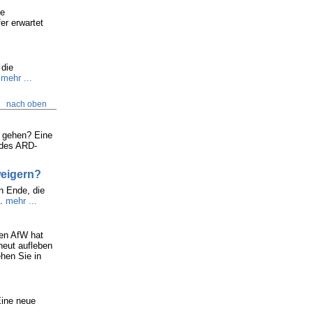
ie
r erwartet
 die
mehr ...
nach oben
s gehen? Eine
 des ARD-
weigern?
in Ende, die
.
mehr ...
gen AfW hat
neut aufleben
hen Sie in
Eine neue