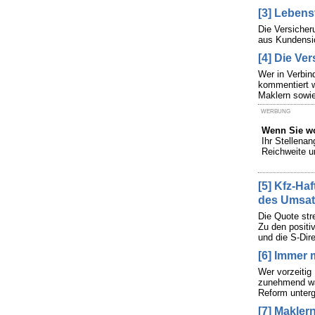
[3] Lebens
Die Versicher
aus Kundensic
[4] Die Ve
Wer in Verbin
kommentiert wi
Maklern sowie
WERBUNG
Wenn Sie wo
Ihr Stellena
Reichweite u
[5] Kfz-Ha
des Umsat
Die Quote str
Zu den positi
und die S-Dire
[6] Immer 
Wer vorzeitig
zunehmend wahr
Reform unterg
[7] Makler