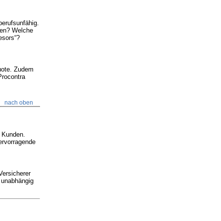
berufsunfähig.
agen? Welche
esors“?
quote. Zudem
Procontra
nach oben
e Kunden.
ervorragende
Versicherer
h unabhängig