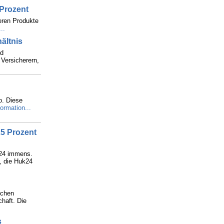
 Prozent
deren Produkte
..
ältnis
nd
 Versicherern,
o. Diese
ormation...
25 Prozent
024 immens.
I, die Huk24
schen
chaft. Die
s