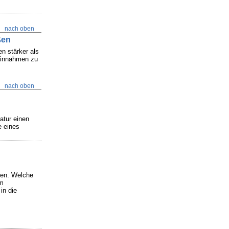
nach oben
ßen
n stärker als
 Einnahmen zu
nach oben
atur einen
e eines
gen. Welche
em
in die