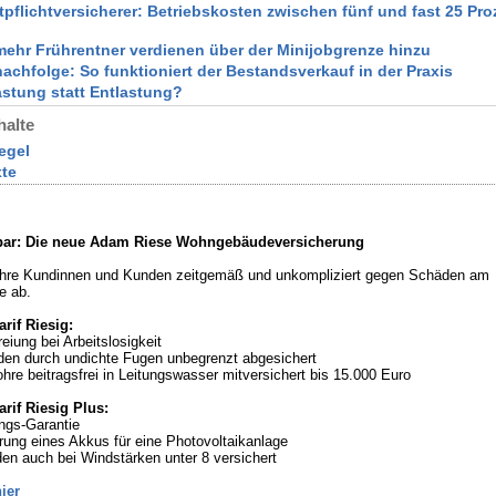
ftpflichtversicherer: Betriebskosten zwischen fünf und fast 25 Pr
mehr Frührentner verdienen über der Minijobgrenze hinzu
nachfolge: So funktioniert der Bestandsverkauf in der Praxis
lastung statt Entlastung?
halte
egel
xte
bar: Die neue Adam Riese Wohngebäudeversicherung
Ihre Kundinnen und Kunden zeitgemäß und unkompliziert gegen Schäden am
e ab.
arif Riesig:
reiung bei Arbeitslosigkeit
en durch undichte Fugen unbegrenzt abgesichert
ohre beitragsfrei in Leitungswasser mitversichert bis 15.000 Euro
arif Riesig Plus:
ungs-Garantie
erung eines Akkus für eine Photovoltaikanlage
en auch bei Windstärken unter 8 versichert
ier