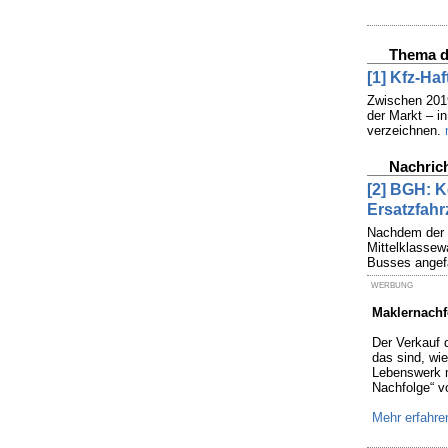
Thema d
[1] Kfz-Ha
Zwischen 2019
der Markt – i
verzeichnen.
Nachric
[2] BGH: K
Ersatzfah
Nachdem der K
Mittelklassew
Busses angefa
WERBUNG
Maklernachf
Der Verkauf 
das sind, wi
Lebenswerk m
Nachfolge“ v
Mehr erfahre