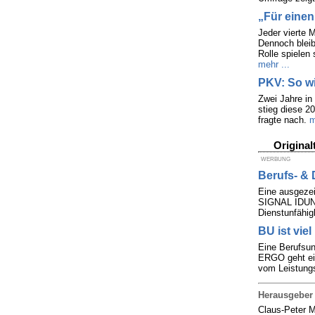
„Für einen
Jeder vierte 
Dennoch bleib
Rolle spielen
mehr ...
PKV: So wi
Zwei Jahre in
stieg diese 2
fragte nach.
m
Original
WERBUNG
Berufs- & 
Eine ausgezei
SIGNAL IDUNA 
Dienstunfähig
BU ist viel
Eine Berufsun
ERGO geht ein
vom Leistungs
Herausgeber
Claus-Peter 