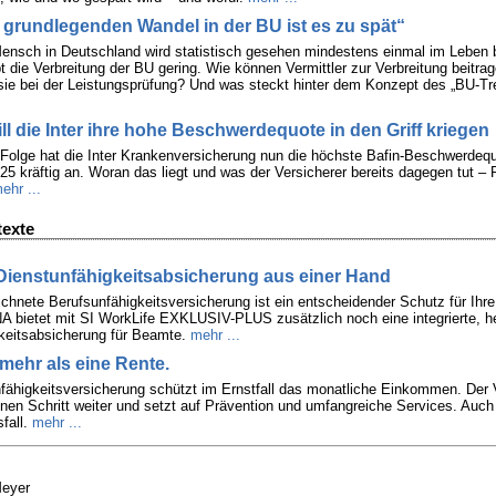
 grundlegenden Wandel in der BU ist es zu spät“
Mensch in Deutschland wird statistisch gesehen mindestens einmal im Leben 
t die Verbreitung der BU gering. Wie können Vermittler zur Verbreitung beitr
 sie bei der Leistungsprüfung? Und was steckt hinter dem Konzept des „BU-Tr
ll die Inter ihre hohe Beschwerdequote in den Griff kriegen
 Folge hat die Inter Krankenversicherung nun die höchste Bafin-Beschwerde
025 kräftig an. Woran das liegt und was der Versicherer bereits dagegen tut – 
ehr ...
texte
Dienstunfähigkeitsabsicherung aus einer Hand
chnete Berufsunfähigkeitsversicherung ist ein entscheidender Schutz für Ihr
bietet mit SI WorkLife EXKLUSIV-PLUS zusätzlich noch eine integrierte, h
keitsabsicherung für Beamte.
mehr ...
 mehr als eine Rente.
fähigkeitsversicherung schützt im Ernstfall das monatliche Einkommen. Der 
en Schritt weiter und setzt auf Prävention und umfangreiche Services. Auc
fall.
mehr ...
Meyer