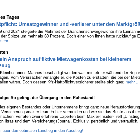
es Tages
ftpflicht: Umsatzgewinner und -verlierer unter den Marktgrö
 und 2024 steigerte die Mehrheit der Branchenschwergewichte ihre Einnahme
n der Spitze um mehr als 60 Prozent. Doch einer von ihnen hatte rückläufige
mehr ...
hten
ein Anspruch auf fiktive Mietwagenkosten bei kleinerem
rzeug
leinbus eines Mannes beschädigt worden war, mietete er während der Repar
agen. Vom Verursacher verlangte er, die Kosten zu erstatten, die bei der Miet
llen wären. Doch dessen Kfz-Haftpflichtversicherer stellte sich quer.
mehr ...
olge: So gelingt der Übergang in den Ruhestand!
des eigenen Bestandes oder Unternehmens bringt ganz neue Herausforderun
e Versicherungsmakler teure Fehler vermeiden und wie sie das Beste aus ihr
achen, verraten zwei erfahrene Experten beim Makler-Insider-Treff „Einstieg 
on Ibras und dem VersicherungsJournal. Exklusiv, persönlich und vertraulich.
n über den optimalen Einstieg in den Ausstieg!