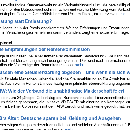
 unvollständige Kundenverwaltung ein Verkaufshindernis ist, wie bereitwillig d
snehmer den Betreuerwechsel mitmachen und welche Mitwirkung vom Verkäufe
hristopher Gentzler, Geschäftsführer von Policen Direkt, im Interview.
mehr ...
lastung statt Entlastung?
telligenz ist in der Praxis angekommen. Welche Erfahrungen und Erwartungen
n in Versicherungsunternehmen damit verbinden, zeigt eine aktuelle Umfrage.
piegel
die Empfehlungen der Rentenkommission
üge stabil halten, bei einer immer älter werdenden Bevölkerung - wie kann da
 hat fünf Monate lang nach Lösungen gesucht. Das sind nach Informationen
dios die Vorschläge der Rentenkommission.
mehr ...
üssen eine Steuererklärung abgeben – und wenn sie sich 
llt für viele Menschen weiter die jährliche Steuererklärung an Die Arbeit hat e
cht: Auch wer in Rente ist, muss häufig eine jährliche Steuererklärung abgeben
fW: Wie der Verband die unabhängige Maklerschaft feiert
feier zum 34-jährigen Geburtstag des Bundesverbandes Finanzdienstleistun
um Anlass genommen, die Initiative #DIE34ER mit einer neuen Kampagne er
r im Berliner Colosseum mit dem AfW zurück und nach vorne geblickt hat, se
..
ürs Alter: Deutsche sparen bei Kleidung und Ausgehen
cher wägen Ausgaben derzeit gründlich ab und schieben Anschaffungen auf. 
, wie und wo gespart wird – und wofür.
mehr ...