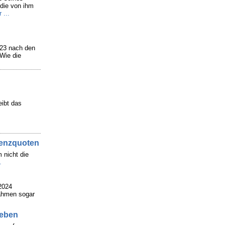
 die von ihm
 ...
023 nach den
 Wie die
eibt das
venzquoten
 nicht die
.
2024
nahmen sogar
ieben