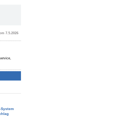
om 7.5.2026
service,
V-System
chlag