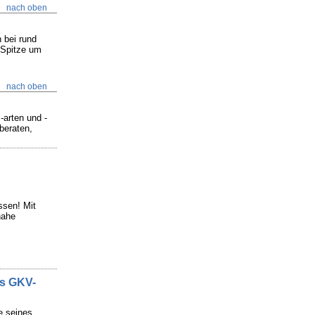
nach oben
 bei rund
 Spitze um
.
nach oben
-arten und -
beraten,
ssen! Mit
nahe
ns GKV-
e seines