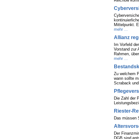
Reichow komme
Cybervers
Cyberversiche
kontinuierlic
Mittelpunkt. 
mehr ...
Allianz re
Im Vorfeld de
Vorstand zur 
Rahmen, über 
mehr ...
Bestandsk
Zu welchem Pr
wann sollte m
Scraback und 
Pflegevers
Die Zahl der P
Leistungsbezie
Riester-Re
Das müssen S
Altersvors
Der Finanzmin
DGB sind ents