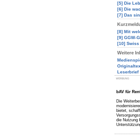
[5] Die Le
[6] Die wa
[7] Das si
Kurzmeld
[8] Mit we
[9] GGW-Gr
[10] Swiss
Weitere In
Medienspi
Originalte
Leserbrief
WERBUNG
bAV für Ren
Die Weiterbes
modernisiere
bietet, schaf
Versorgungss
die Nutzung 
Unterstützun