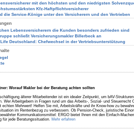
bensversicherer mit den höchsten und den niedrigsten Solvenzqu
chstumsstärksten Kfz-Haftpflichtversicherer
nd die Service-Könige unter den Versicherern und den Vertrieben
ungen
lchen Lebensversicherern die Kunden besonders zufrieden sind
uppe schließt Versicherungsmakler Billerbeck an
 Life Deutschland: Chefwechsel in der Vertriebsunterstützung
halte
egel
xte
tner: Worauf Makler bei der Beratung achten sollten
chäftigung älterer Mitarbeitender ist ein idealer Zeitpunkt, um bAV-Strukturen
n. Wer Arbeitgebern in Fragen rund um das Arbeits-, Sozial- und Steuerrecht O
ft echten Mehrwert! Helfen Sie mit, Arbeitskräfte und ihr Know-how zu bewahr
ituation im Rentenbezug zu verbessern. Ob Pension-Check, juristische Eino
bewährter Kommunikationsmittel: ERGO bietet Ihnen mit den Einfach-Macher
g für jede Beratungssituation.
Mehr erfahren