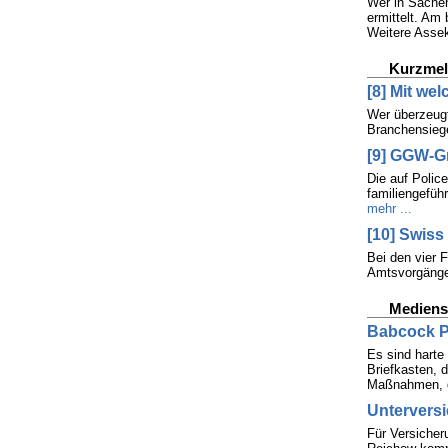
Wer in Sachen
ermittelt. Am
Weitere Assek
Kurzme
[8] Mit we
Wer überzeugt
Branchensiege
[9] GGW-Gr
Die auf Polic
familiengefüh
mehr ...
[10] Swiss
Bei den vier 
Amtsvorgänger
Mediens
Babcock P
Es sind harte
Briefkasten, d
Maßnahmen, di
Unterversi
Für Versicher