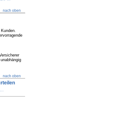
nach oben
e Kunden.
ervorragende
Versicherer
h unabhängig
nach oben
rteilen
...