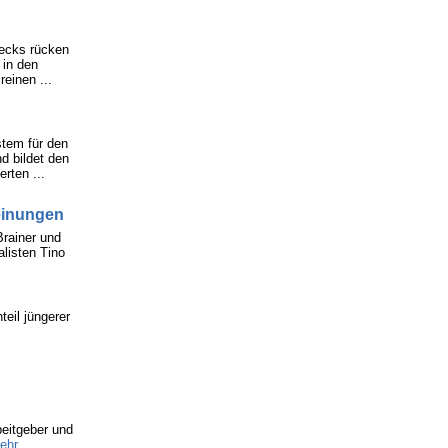
hecks rücken
 in den
einen ...
stem für den
d bildet den
rten ...
einungen
rainer und
listen Tino
teil jüngerer
eitgeber und
ehr ...