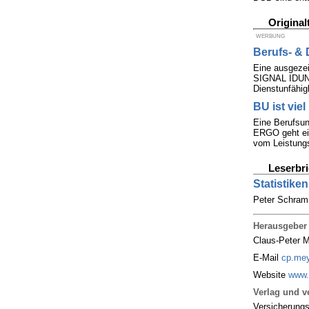
Original
WERBUNG
Berufs- & 
Eine ausgezei
SIGNAL IDUNA 
Dienstunfähig
BU ist viel
Eine Berufsun
ERGO geht ein
vom Leistungs
Leserbri
Statistike
Peter Schramm
Herausgeber
Claus-Peter 
E-Mail
cp.mey
Website
www.
Verlag und ve
Versicherung