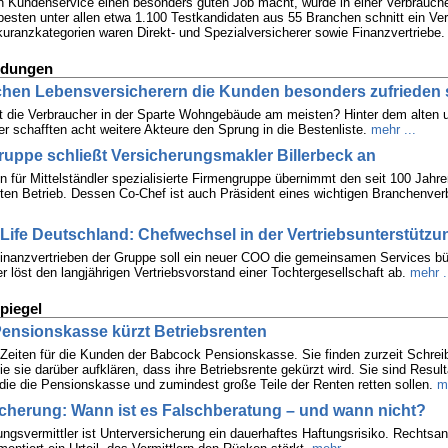
 Kundenservice einen besonders guten Job macht, wurde in einer Verbrauch
 besten unter allen etwa 1.100 Testkandidaten aus 55 Branchen schnitt ein Ver
uranzkategorien waren Direkt- und Spezialversicherer sowie Finanzvertriebe.
ldungen
lchen Lebensversicherern die Kunden besonders zufrieden 
 die Verbraucher in der Sparte Wohngebäude am meisten? Hinter dem alten 
r schafften acht weitere Akteure den Sprung in die Bestenliste.
mehr ...
uppe schließt Versicherungsmakler Billerbeck an
en für Mittelständler spezialisierte Firmengruppe übernimmt den seit 100 Jahr
rten Betrieb. Dessen Co-Chef ist auch Präsident eines wichtigen Branchenver
 Life Deutschland: Chefwechsel in der Vertriebsunterstützu
Finanzvertrieben der Gruppe soll ein neuer COO die gemeinsamen Services bü
 löst den langjährigen Vertriebsvorstand einer Tochtergesellschaft ab.
mehr .
piegel
ensionskasse kürzt Betriebsrenten
 Zeiten für die Kunden der Babcock Pensionskasse. Sie finden zurzeit Schrei
ie sie darüber aufklären, dass ihre Betriebsrente gekürzt wird. Sie sind Result
e die Pensionskasse und zumindest große Teile der Renten retten sollen.
m
cherung: Wann ist es Falschberatung – und wann nicht?
ungsvermittler ist Unterversicherung ein dauerhaftes Haftungsrisiko. Rechtsa