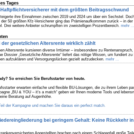
es Tages
z-Haftpflichtversicherer mit dem größten Beitragsschwund
teigerte ihre Einnahmen zwischen 2019 und 2024 um über ein Sechstel. Doch
 der 50 größten Kfz-Versicherer ging das Prämienaufkommen zurück – in der
el. Drei weitere Anbieter schrumpften im zweistelligen Prozentbereich.
mehr ..
hten
 der gesetzlichen Altersrente wirklich zählt
hen Altersrente kursieren diverse Irrtümer – insbesondere zu Rentenanspruch, 
e Dossier „Gesetzliche Altersrente“ liefert das nötige Wissen, um fundiert zu 
en aufzuklären und Versorgungslücken gezielt aufzudecken.
mehr ...
dy? So erreichen Sie Berufsstarter von heute.
rufsstarter erwarten einfache und flexible BU-Lösungen, die zu ihrem Leben pa
agne „BU & YOU – it‘s a match“ geben wir Ihnen moderne Tools und lebens
r eine Beratung auf Augenhöhe.
eil der Kampagne und machen Sie daraus ein perfect match.
Wiedereingliederung bei geringem Gehalt: Keine Rückkehr i
krankenversicherten Angestellten brachen nach einem Schlaganfall große Teil