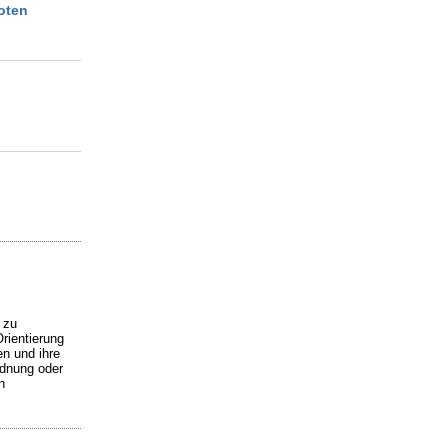
oten
 zu
rientierung
en und ihre
rdnung oder
n