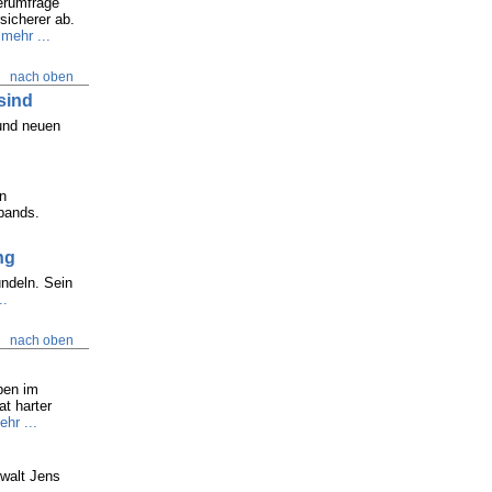
erumfrage
sicherer ab.
mehr ...
nach oben
sind
und neuen
en
bands.
ng
ndeln. Sein
..
nach oben
ben im
at harter
ehr ...
nwalt Jens