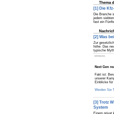
Thema d
[1] Die Kf
Die Branche s
jedem siebten
fast ein Fünft
Nachric
[2] Was bei
Zur gesetzlic
höhe. Das neu
typische Myth
WERBUNG
Next Gen rea
Fakt ist: Be
unserer Kamp
Einblicke fü
Werden Sie T
[3] Trotz 
System
Einem privat 