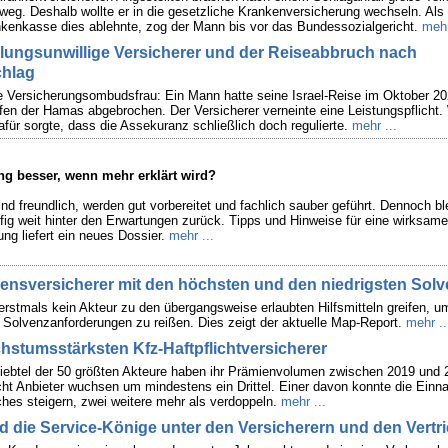
g. Deshalb wollte er in die gesetzliche Krankenversicherung wechseln. Als
kenkasse dies ablehnte, zog der Mann bis vor das Bundessozialgericht.
mehr
hlungsunwillige Versicherer und der Reiseabbruch nach
chlag
die Versicherungsombudsfrau: Ein Mann hatte seine Israel-Reise im Oktober 2
fen der Hamas abgebrochen. Der Versicherer verneinte eine Leistungspflicht.
afür sorgte, dass die Assekuranz schließlich doch regulierte.
mehr ...
ng besser, wenn mehr erklärt wird?
d freundlich, werden gut vorbereitet und fachlich sauber geführt. Dennoch bl
fig weit hinter den Erwartungen zurück. Tipps und Hinweise für eine wirksame
ng liefert ein neues Dossier.
mehr ...
bensversicherer mit den höchsten und den niedrigsten Sol
rstmals kein Akteur zu den übergangsweise erlaubten Hilfsmitteln greifen, um
 Solvenzanforderungen zu reißen. Dies zeigt der aktuelle Map-Report.
mehr ..
chstumsstärksten Kfz-Haftpflichtversicherer
ebtel der 50 größten Akteure haben ihr Prämienvolumen zwischen 2019 und 
ht Anbieter wuchsen um mindestens ein Drittel. Einer davon konnte die Ein
ches steigern, zwei weitere mehr als verdoppeln.
mehr ...
nd die Service-Könige unter den Versicherern und den Vertr