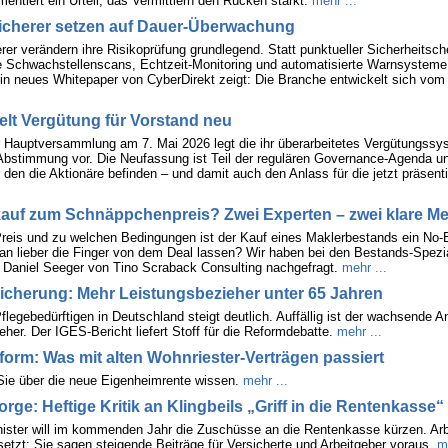
ntiert ein Urteil, das Vermittlern den Rücken stärkt.
mehr ...
icherer setzen auf Dauer-Überwachung
rer verändern ihre Risikoprüfung grundlegend. Statt punktueller Sicherheitsc
he Schwachstellenscans, Echtzeit-Monitoring und automatisierte Warnsysteme
Ein neues Whitepaper von CyberDirekt zeigt: Die Branche entwickelt sich vom r
gelt Vergütung für Vorstand neu
r Hauptversammlung am 7. Mai 2026 legt die ihr überarbeitetes Vergütungssy
Abstimmung vor. Die Neufassung ist Teil der regulären Governance-Agenda un
den die Aktionäre befinden – und damit auch den Anlass für die jetzt präsentie
auf zum Schnäppchenpreis? Zwei Experten – zwei klare M
eis und zu welchen Bedingungen ist der Kauf eines Maklerbestands ein No-B
an lieber die Finger von dem Deal lassen? Wir haben bei den Bestands-Spezia
Daniel Seeger von Tino Scraback Consulting nachgefragt.
mehr ...
icherung: Mehr Leistungsbezieher unter 65 Jahren
flegebedürftigen in Deutschland steigt deutlich. Auffällig ist der wachsende An
her. Der IGES-Bericht liefert Stoff für die Reformdebatte.
mehr ...
form: Was mit alten Wohnriester-Verträgen passiert
ie über die neue Eigenheimrente wissen.
mehr ...
orge: Heftige Kritik an Klingbeils „Griff in die Rentenkasse“
ister will im kommenden Jahr die Zuschüsse an die Rentenkasse kürzen. Arb
etzt: Sie sagen steigende Beiträge für Versicherte und Arbeitgeber voraus.
m