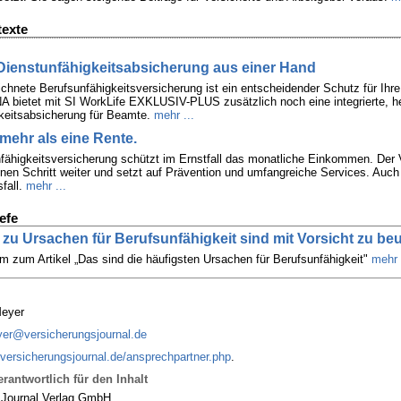
texte
Dienstunfähigkeitsabsicherung aus einer Hand
chnete Berufsunfähigkeitsversicherung ist ein entscheidender Schutz für Ihr
bietet mit SI WorkLife EXKLUSIV-PLUS zusätzlich noch eine integrierte, h
keitsabsicherung für Beamte.
mehr ...
 mehr als eine Rente.
fähigkeitsversicherung schützt im Ernstfall das monatliche Einkommen. Der 
en Schritt weiter und setzt auf Prävention und umfangreiche Services. Auc
fall.
mehr ...
efe
n zu Ursachen für Berufsunfähigkeit sind mit Vorsicht zu beu
 zum Artikel „Das sind die häufigsten Ursachen für Berufsunfähigkeit"
mehr 
Meyer
er@versicherungsjournal.de
versicherungsjournal.de/ansprechpartner.php
.
rantwortlich für den Inhalt
sJournal Verlag GmbH