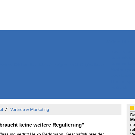
Weitere Inhalte
Nachrichten
Kurzmeldun
Kommentar
ssiers
Bücher
Extrablatt
Anzeigenmarkt
Originaltexte
Medienspieg
Leserbriefe
Themenspez
Podcasts
el
Vertrieb & Marketing
D
Me
raucht keine weitere Regulierung”
no
re
uffassung vertritt Heiko Reddmann, Geschäftsführer der
Ve