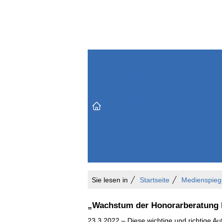
Themenbereiche
Versicherungen & Finanzen
Markt & Politik
Do
Vertrieb & Marketing
Unternehmen & Personen
Karriere & Mitarbeiter
Büro & Organisation
Sie lesen in
Startseite
Medienspieg
„Wachstum der Honorarberatung b
23.3.2022 – Diese wichtige und richtige A