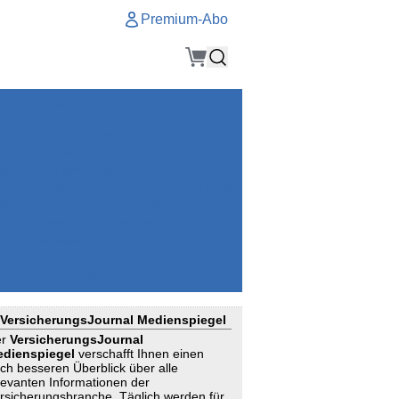
Premium-Abo
Service
Premium-Abo
Kontakt
gen
Häufige Fragen
e
VersicherungsJournal als Startseite
el
Nutzungsrechte erhalten
Mitteilung an die Redaktion
ial
Newsletter
RSS
Suchagenten
VersicherungsJournal Medienspiegel
er
VersicherungsJournal
dienspiegel
verschafft Ihnen einen
ch besseren Überblick über alle
levanten Informationen der
rsicherungsbranche. Täglich werden für