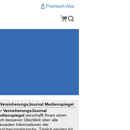
Premium-Abo
Service
Premium-Abo
Kontakt
gen
Häufige Fragen
e
VersicherungsJournal als Startseite
el
Nutzungsrechte erhalten
Mitteilung an die Redaktion
ial
Newsletter
RSS
Suchagenten
VersicherungsJournal Medienspiegel
er
VersicherungsJournal
dienspiegel
verschafft Ihnen einen
ch besseren Überblick über alle
levanten Informationen der
rsicherungsbranche. Täglich werden für