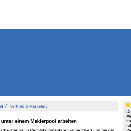
Weitere Inhalte
Nachrichten
Kurzmeldun
Kommentar
ssiers
Bücher
Extrablatt
Anzeigenmarkt
Originaltexte
Medienspieg
Leserbriefe
Themenspez
Podcasts
el
Vertrieb & Marketing
D
Me
 unter einem Maklerpool arbeiten
no
re
rberater hat in Rechtskommentaren recherchiert und bei der
Ve