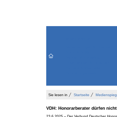
Themenbereiche
Versicherungen & Finanzen
Markt & Politik
Do
Vertrieb & Marketing
Unternehmen & Personen
Karriere & Mitarbeiter
Büro & Organisation
Sie lesen in
Startseite
Medienspieg
VDH: Honorarberater dürfen nicht
23.6.2025 – Der Verbund Deutscher Honora