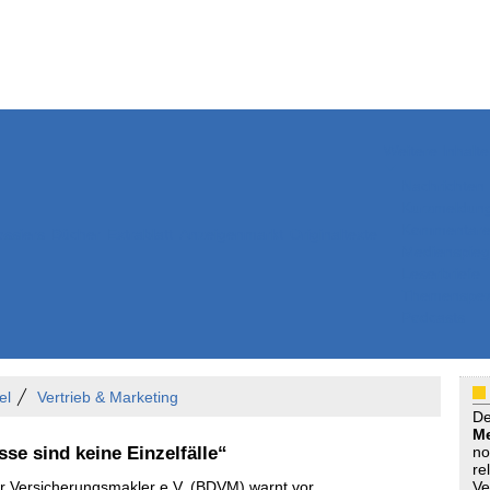
Weitere Inhalte
Nachrichten
Kurzmeldun
Kommentar
ssiers
Bücher
Extrablatt
Anzeigenmarkt
Originaltexte
Medienspieg
Leserbriefe
Themenspez
Podcasts
el
Vertrieb & Marketing
D
Me
se sind keine Einzelfälle“
no
re
 Versicherungsmakler e.V. (BDVM) warnt vor
Ve