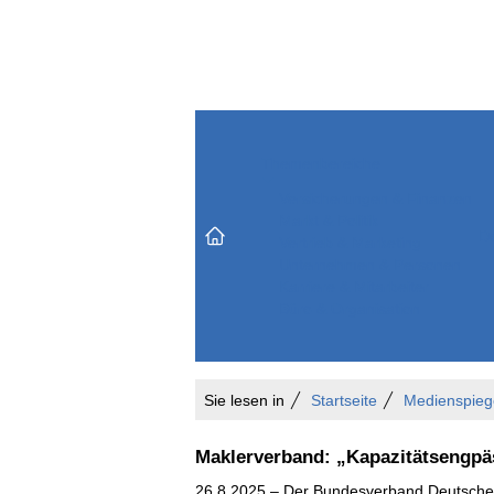
Themenbereiche
Versicherungen & Finanzen
Markt & Politik
Do
Vertrieb & Marketing
Unternehmen & Personen
Karriere & Mitarbeiter
Büro & Organisation
Sie lesen in
Startseite
Medienspieg
Maklerverband: „Kapazitätsengpäs
26.8.2025 – Der Bundesverband Deutscher