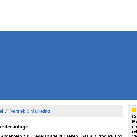
Weitere Inhalte
Nachrichten
Kurzmeldun
Kommentar
ssiers
Bücher
Extrablatt
Anzeigenmarkt
Originaltexte
Medienspieg
Leserbriefe
Themenspez
Podcasts
el
Vertrieb & Marketing
D
Me
iederanlage
no
re
n Angeboten zur Wiederanlage nur selten. Was auf Produkt- und
Ve