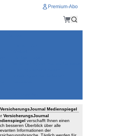
Premium-Abo
Service
Premium-Abo
Kontakt
gen
Häufige Fragen
e
VersicherungsJournal als Startseite
el
Nutzungsrechte erhalten
Mitteilung an die Redaktion
ial
Newsletter
RSS
Suchagenten
VersicherungsJournal Medienspiegel
er
VersicherungsJournal
dienspiegel
verschafft Ihnen einen
ch besseren Überblick über alle
levanten Informationen der
rsicherungsbranche. Täglich werden für