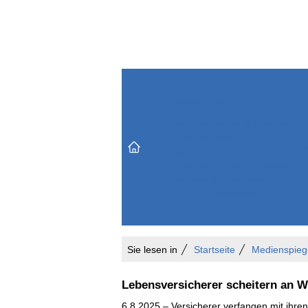
Themenbereiche
Versicherungen & Finanzen
Markt & Politik
Do
Vertrieb & Marketing
Unternehmen & Personen
Karriere & Mitarbeiter
Büro & Organisation
Sie lesen in
Startseite
Medienspieg
Lebensversicherer scheitern an W
6.8.2025 – Versicherer verfangen mit ihre