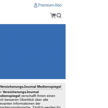
Premium-Abo
Service
Premium-Abo
Kontakt
gen
Häufige Fragen
e
VersicherungsJournal als Startseite
el
Nutzungsrechte erhalten
Mitteilung an die Redaktion
ial
Newsletter
RSS
Suchagenten
VersicherungsJournal Medienspiegel
er
VersicherungsJournal
dienspiegel
verschafft Ihnen einen
ch besseren Überblick über alle
levanten Informationen der
rsicherungsbranche. Täglich werden für