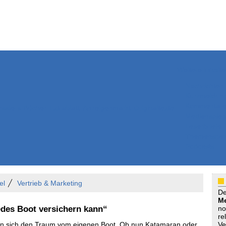
Weitere Inhalte
Nachrichten
Kurzmeldun
Kommentar
ssiers
Bücher
Extrablatt
Anzeigenmarkt
Originaltexte
Medienspieg
Leserbriefe
Themenspez
Podcasts
el
Vertrieb & Marketing
D
Me
edes Boot versichern kann“
no
re
en sich den Traum vom eigenen Boot. Ob nun Katamaran oder
Ve