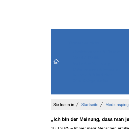
Themenbereiche
Versicherungen & Finanzen
Markt & Politik
Do
Vertrieb & Marketing
Unternehmen & Personen
Karriere & Mitarbeiter
Büro & Organisation
Sie lesen in
Startseite
Medienspieg
„Ich bin der Meinung, dass man j
10.3.2025 – Immer mehr Menschen erfüll