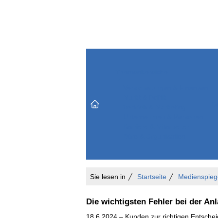
Themenbereiche
Versicherungen & Finanzen
Markt & Politik
Do
Vertrieb & Marketing
Unternehmen & Personen
Karriere & Mitarbeiter
Büro & Organisation
Sie lesen in
Startseite
Medienspieg
Die wichtigsten Fehler bei der A
18.6.2024 – Kunden zur richtigen Entscheid