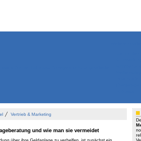
Weitere Inhalte
Nachrichten
Kurzmeldun
Kommentar
ssiers
Bücher
Extrablatt
Anzeigenmarkt
Originaltexte
Medienspieg
Leserbriefe
Themenspez
Podcasts
el
Vertrieb & Marketing
D
Me
nlageberatung und wie man sie vermeidet
no
re
ung über ihre Geldanlage zu verhelfen, ist zunächst ein
Ve