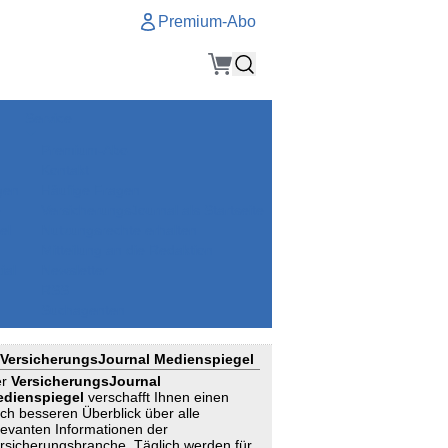
Premium-Abo
Service
Premium-Abo
Kontakt
gen
Häufige Fragen
e
VersicherungsJournal als Startseite
el
Nutzungsrechte erhalten
Mitteilung an die Redaktion
ial
Newsletter
RSS
Suchagenten
VersicherungsJournal Medienspiegel
er
VersicherungsJournal
dienspiegel
verschafft Ihnen einen
ch besseren Überblick über alle
levanten Informationen der
rsicherungsbranche. Täglich werden für