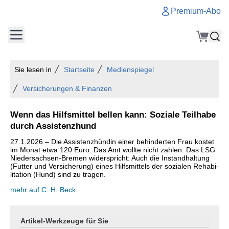
Premium-Abo
Sie lesen in
Startseite
Medienspiegel
Versicherungen & Finanzen
Wenn das Hilfsmittel bellen kann: Soziale Teilhabe
durch Assistenzhund
27.1.2026 – Die As­sis­tenz­hün­din einer be­hin­der­ten Frau kos­tet
im Monat etwa 120 Euro. Das Amt wollte nicht zah­len. Das LSG
Nie­der­sach­sen-Bre­men wi­der­spricht: Auch die In­stand­hal­tung
(Fut­ter und Ver­si­che­rung) eines Hilfs­mit­tels der so­zia­len Re­ha­bi­
li­ta­ti­on (Hund) sind zu tragen.
mehr auf C. H. Beck
Artikel-Werkzeuge für Sie