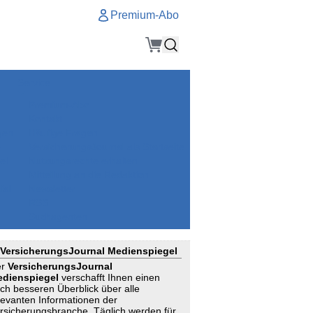
Premium-Abo
Service
Premium-Abo
Kontakt
gen
Häufige Fragen
e
VersicherungsJournal als Startseite
el
Nutzungsrechte erhalten
Mitteilung an die Redaktion
ial
Newsletter
RSS
Suchagenten
VersicherungsJournal Medienspiegel
er
VersicherungsJournal
dienspiegel
verschafft Ihnen einen
ch besseren Überblick über alle
levanten Informationen der
rsicherungsbranche. Täglich werden für