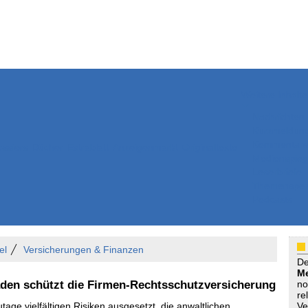
Weitere Inhalte
Nachrichten
Kurzmeldun
Kommentar
ssiers
Bücher
Extrablatt
Anzeigenmarkt
Originaltexte
Medienspieg
Leserbriefe
Themenspez
Podcasts
el
Versicherungen & Finanzen
D
Me
äden schützt die Firmen-Rechtsschutzversicherung
no
re
ge vielfältigen Risiken ausgesetzt, die anwaltlichen
Ve