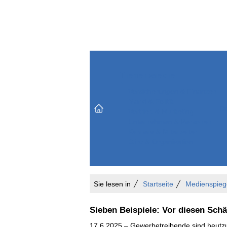
Themenbereiche
Versicherungen & Finanzen
Markt & Politik
Do
Vertrieb & Marketing
Unternehmen & Personen
Karriere & Mitarbeiter
Büro & Organisation
Sie lesen in
Startseite
Medienspieg
Sieben Beispiele: Vor diesen Sch
17.6.2025 – Gewerbetreibende sind heutzuta