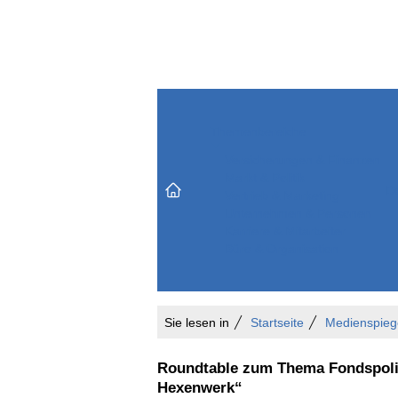
Themenbereiche
Versicherungen & Finanzen
Markt & Politik
Do
Vertrieb & Marketing
Unternehmen & Personen
Karriere & Mitarbeiter
Büro & Organisation
Sie lesen in
Startseite
Medienspieg
Roundtable zum Thema Fondspoli
Hexenwerk“