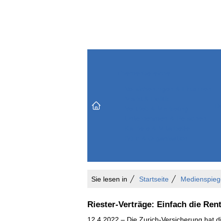
Themenbereiche
Versicherungen & Finanzen
Markt & Politik
Do
Vertrieb & Marketing
Unternehmen & Personen
Karriere & Mitarbeiter
Büro & Organisation
Sie lesen in
Startseite
Medienspieg
Riester-Verträge: Einfach die Rent
12.4.2022 – Die Zurich-Versicherung hat d