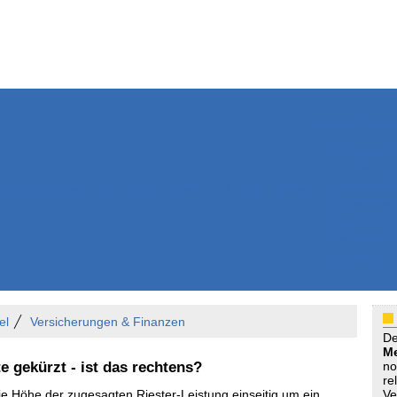
Weitere Inhalte
Nachrichten
Kurzmeldun
Kommentar
ssiers
Bücher
Extrablatt
Anzeigenmarkt
Originaltexte
Medienspieg
Leserbriefe
Themenspez
Podcasts
el
Versicherungen & Finanzen
D
Me
e gekürzt - ist das rechtens?
no
re
ie Höhe der zugesagten Riester-Leistung einseitig um ein
Ve