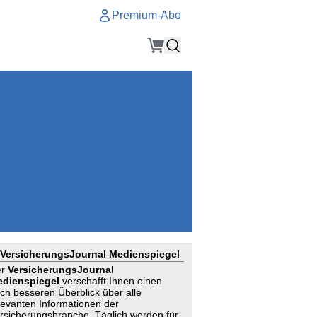
Premium-Abo
Service
Premium-Abo
Kontakt
gen
Häufige Fragen
e
VersicherungsJournal als Startseite
el
Nutzungsrechte erhalten
Mitteilung an die Redaktion
ial
Newsletter
RSS
Suchagenten
VersicherungsJournal Medienspiegel
er
VersicherungsJournal
dienspiegel
verschafft Ihnen einen
ch besseren Überblick über alle
levanten Informationen der
rsicherungsbranche. Täglich werden für