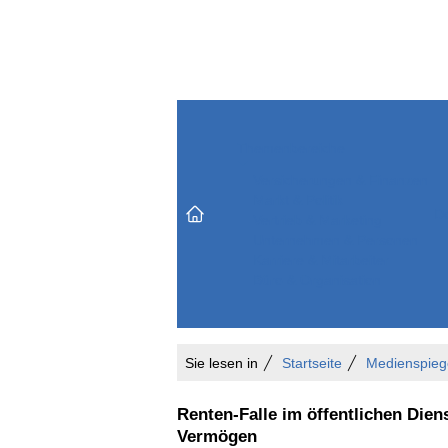
Themenbereiche
Versicherungen & Finanzen
Markt & Politik
Do
Vertrieb & Marketing
Unternehmen & Personen
Karriere & Mitarbeiter
Büro & Organisation
Sie lesen in
Startseite
Medienspieg
Renten-Falle im öffentlichen Dien
Vermögen