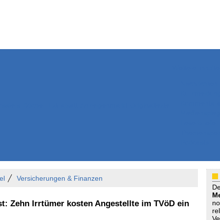
Weitere Inhalte
Nachrichten
Kurzmeldun
Kommentar
ssiers
Bücher
Extrablatt
Anzeigenmarkt
Originaltexte
Medienspieg
Leserbriefe
Themenspez
Podcasts
el
Versicherungen & Finanzen
D
Me
st: Zehn Irrtümer kosten Angestellte im TVöD ein
no
re
Ve