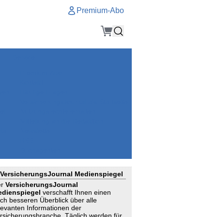
Premium-Abo
Service
Premium-Abo
Kontakt
gen
Häufige Fragen
e
VersicherungsJournal als Startseite
el
Nutzungsrechte erhalten
Mitteilung an die Redaktion
ial
Newsletter
RSS
Suchagenten
VersicherungsJournal Medienspiegel
er
VersicherungsJournal
dienspiegel
verschafft Ihnen einen
ch besseren Überblick über alle
levanten Informationen der
rsicherungsbranche. Täglich werden für