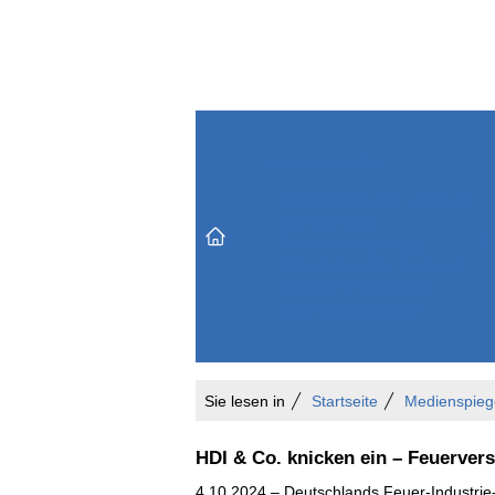
Themenbereiche
Versicherungen & Finanzen
Markt & Politik
Do
Vertrieb & Marketing
Unternehmen & Personen
Karriere & Mitarbeiter
Büro & Organisation
Sie lesen in
Startseite
Medienspieg
HDI & Co. knicken ein – Feuerver
4.10.2024 – Deutschlands Feuer-Industrie-