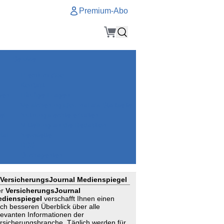
Premium-Abo
Service
Premium-Abo
Kontakt
gen
Häufige Fragen
e
VersicherungsJournal als Startseite
el
Nutzungsrechte erhalten
Mitteilung an die Redaktion
ial
Newsletter
RSS
Suchagenten
VersicherungsJournal Medienspiegel
er
VersicherungsJournal
dienspiegel
verschafft Ihnen einen
ch besseren Überblick über alle
levanten Informationen der
rsicherungsbranche. Täglich werden für