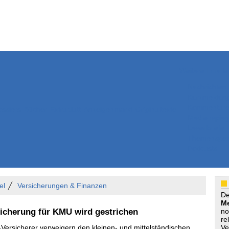
Weitere Inhalte
Nachrichten
Kurzmeldun
Kommentar
ssiers
Bücher
Extrablatt
Anzeigenmarkt
Originaltexte
Medienspieg
Leserbriefe
Themenspez
Podcasts
el
Versicherungen & Finanzen
D
Me
sicherung für KMU wird gestrichen
no
re
Versicherer verweigern den kleinen- und mittelständischen
Ve