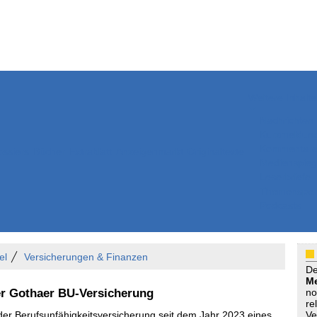
Weitere Inhalte
Nachrichten
Kurzmeldun
Kommentar
ssiers
Bücher
Extrablatt
Anzeigenmarkt
Originaltexte
Medienspieg
Leserbriefe
Themenspez
Podcasts
el
Versicherungen & Finanzen
D
Me
der Gothaer BU-Versicherung
no
re
er Berufsunfähigkeitsversicherung seit dem Jahr 2023 eines
Ve