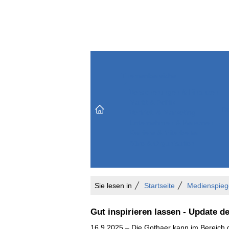
Themenbereiche
Versicherungen & Finanzen
Markt & Politik
Do
Vertrieb & Marketing
Unternehmen & Personen
Karriere & Mitarbeiter
Büro & Organisation
Sie lesen in
Startseite
Medienspieg
Gut inspirieren lassen - Update 
16.9.2025 – Die Gothaer kann im Bereich d