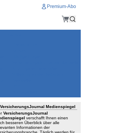
Premium-Abo
Service
Premium-Abo
Kontakt
gen
Häufige Fragen
e
VersicherungsJournal als Startseite
el
Nutzungsrechte erhalten
Mitteilung an die Redaktion
ial
Newsletter
RSS
Suchagenten
VersicherungsJournal Medienspiegel
er
VersicherungsJournal
dienspiegel
verschafft Ihnen einen
ch besseren Überblick über alle
levanten Informationen der
rsicherungsbranche. Täglich werden für