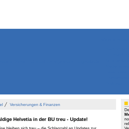
Weitere Inhalte
Nachrichten
Kurzmeldun
Kommentar
ssiers
Bücher
Extrablatt
Anzeigenmarkt
Originaltexte
Medienspieg
Leserbriefe
Themenspez
Podcasts
el
Versicherungen & Finanzen
D
Me
aldige Helvetia in der BU treu - Update!
no
re
ise bleiben sich treu – die Schlagzahl an Updates zur
Ve