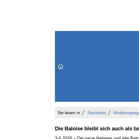
Themenbereiche
Versicherungen & Finanzen
Markt & Politik
Do
Vertrieb & Marketing
Unternehmen & Personen
Karriere & Mitarbeiter
Büro & Organisation
Sie lesen in
Startseite
Medienspieg
Die Baloise bleibt sich auch als b
3.6.2026 – Die neue Helvetia und alte Balo