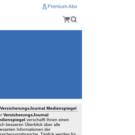
Premium-Abo
Service
Premium-Abo
Kontakt
gen
Häufige Fragen
e
VersicherungsJournal als Startseite
el
Nutzungsrechte erhalten
Mitteilung an die Redaktion
ial
Newsletter
RSS
Suchagenten
VersicherungsJournal Medienspiegel
er
VersicherungsJournal
dienspiegel
verschafft Ihnen einen
ch besseren Überblick über alle
levanten Informationen der
rsicherungsbranche. Täglich werden für