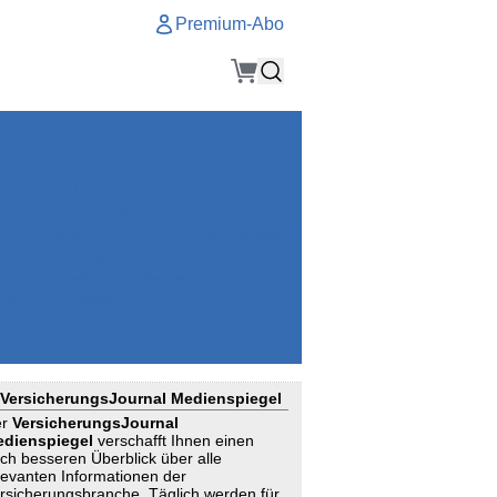
Premium-Abo
Service
Premium-Abo
Kontakt
gen
Häufige Fragen
e
VersicherungsJournal als Startseite
el
Nutzungsrechte erhalten
Mitteilung an die Redaktion
ial
Newsletter
RSS
Suchagenten
VersicherungsJournal Medienspiegel
er
VersicherungsJournal
dienspiegel
verschafft Ihnen einen
ch besseren Überblick über alle
levanten Informationen der
rsicherungsbranche. Täglich werden für