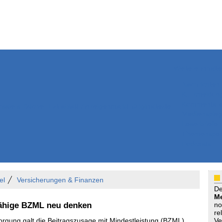
Weitere Inhalte
Nachrichten
Kurzmeldun
Kommentar
ssiers
Bücher
Extrablatt
Anzeigenmarkt
Originaltexte
Medienspieg
Leserbriefe
Themenspez
Podcasts
el
Versicherungen & Finanzen
D
Me
fähige BZML neu denken
no
re
sorgung galt die Beitragszusage mit Mindestleistung (BZML)
Ve