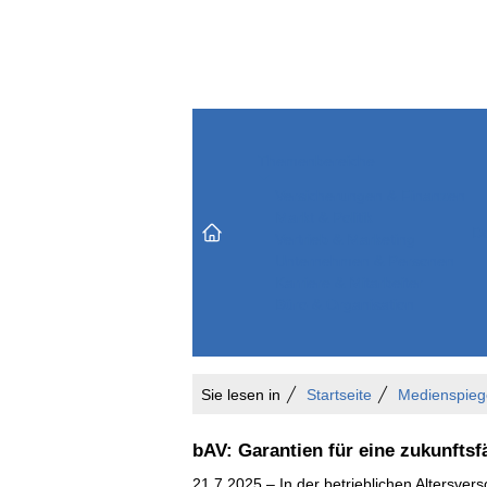
Themenbereiche
Versicherungen & Finanzen
Markt & Politik
Do
Vertrieb & Marketing
Unternehmen & Personen
Karriere & Mitarbeiter
Büro & Organisation
Sie lesen in
Startseite
Medienspieg
bAV: Garantien für eine zukunfts
21.7.2025 – In der betrieblichen Altersver