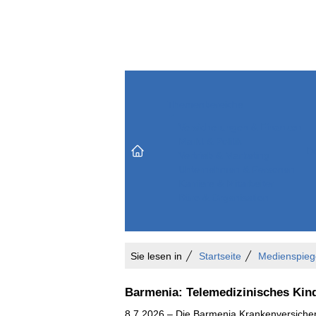
Themenbereiche
Versicherungen & Finanzen
Markt & Politik
Do
Vertrieb & Marketing
Unternehmen & Personen
Karriere & Mitarbeiter
Büro & Organisation
Sie lesen in
Startseite
Medienspieg
Barmenia: Telemedizinisches K
8.7.2026 – Die Barmenia Krankenversiche