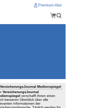
Premium-Abo
Service
Premium-Abo
Kontakt
gen
Häufige Fragen
e
VersicherungsJournal als Startseite
el
Nutzungsrechte erhalten
Mitteilung an die Redaktion
ial
Newsletter
RSS
Suchagenten
VersicherungsJournal Medienspiegel
er
VersicherungsJournal
dienspiegel
verschafft Ihnen einen
ch besseren Überblick über alle
levanten Informationen der
rsicherungsbranche. Täglich werden für