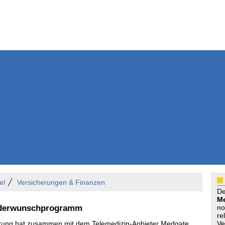
Weitere Inhalte
Nachrichten
Kurzmeldun
Kommentar
ssiers
Bücher
Extrablatt
Anzeigenmarkt
Originaltexte
Medienspieg
Leserbriefe
Themenspez
Podcasts
el
Versicherungen & Finanzen
D
Me
inderwunschprogramm
no
re
rung hat zusammen mit dem Telemedizin-Anbieter Medgate
Ve