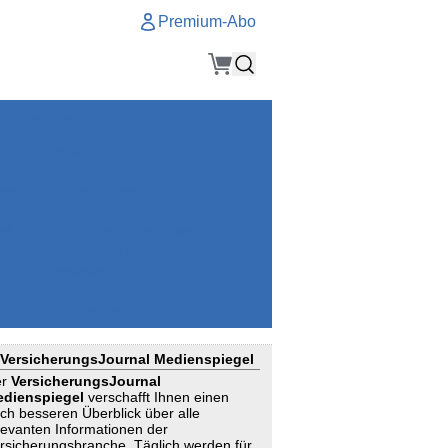
Premium-Abo
Service
Premium-Abo
Kontakt
gen
Häufige Fragen
e
VersicherungsJournal als Startseite
el
Nutzungsrechte erhalten
Mitteilung an die Redaktion
ial
Newsletter
RSS
Suchagenten
VersicherungsJournal Medienspiegel
er
VersicherungsJournal
dienspiegel
verschafft Ihnen einen
ch besseren Überblick über alle
levanten Informationen der
rsicherungsbranche. Täglich werden für