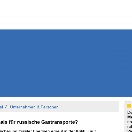
Weitere Inhalte
Nachrichten
Kurzmeldun
Kommentar
ssiers
Bücher
Extrablatt
Anzeigenmarkt
Originaltexte
Medienspieg
Leserbriefe
Themenspez
Podcasts
el
Unternehmen & Personen
D
Me
nals für russische Gastransporte?
no
re
icherung fossiler Energien erneut in der Kritik. Laut
Ve