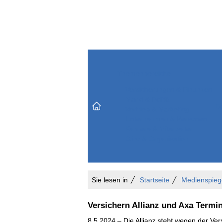
Themenbereiche
Versicherungen & Finanzen
Markt & Politik
Do
Vertrieb & Marketing
Unternehmen & Personen
Karriere & Mitarbeiter
Büro & Organisation
Sie lesen in
Startseite
Medienspieg
Versichern Allianz und Axa Termi
8.5.2024 – Die Allianz steht wegen der Vers