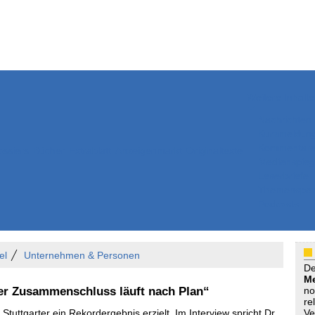
Weitere Inhalte
Nachrichten
Kurzmeldun
Kommentar
ssiers
Bücher
Extrablatt
Anzeigenmarkt
Originaltexte
Medienspieg
Leserbriefe
Themenspez
Podcasts
el
Unternehmen & Personen
D
Me
Der Zusammenschluss läuft nach Plan“
no
re
tuttgarter ein Rekordergebnis erzielt. Im Interview spricht Dr.
Ve