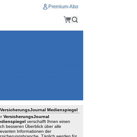
Premium-Abo
Service
Premium-Abo
Kontakt
gen
Häufige Fragen
e
VersicherungsJournal als Startseite
el
Nutzungsrechte erhalten
Mitteilung an die Redaktion
ial
Newsletter
RSS
Suchagenten
VersicherungsJournal Medienspiegel
er
VersicherungsJournal
dienspiegel
verschafft Ihnen einen
ch besseren Überblick über alle
levanten Informationen der
rsicherungsbranche. Täglich werden für