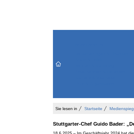
Themenbereiche
Versicherungen & Finanzen
Markt & Politik
Do
Vertrieb & Marketing
Unternehmen & Personen
Karriere & Mitarbeiter
Büro & Organisation
Sie lesen in
Startseite
Medienspieg
Stuttgarter-Chef Guido Bader: „
18.6.2025 – Im Geschäftsjahr 2024 hat die S