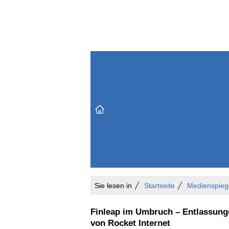
Themenbereiche
Versicherungen & Finanzen
Markt & Politik
Do
Vertrieb & Marketing
Unternehmen & Personen
Karriere & Mitarbeiter
Büro & Organisation
Sie lesen in
Startseite
Medienspieg
Finleap im Umbruch – Entlassunge
von Rocket Internet