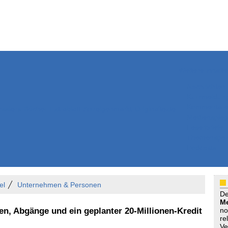
Weitere Inhalte
Nachrichten
Kurzmeldun
Kommentar
ssiers
Bücher
Extrablatt
Anzeigenmarkt
Originaltexte
Medienspieg
Leserbriefe
Themenspez
Podcasts
el
Unternehmen & Personen
D
Me
n, Abgänge und ein geplanter 20-Millionen-Kredit
no
re
Ve