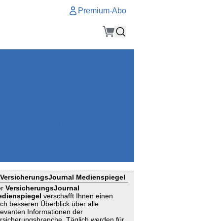
Premium-Abo
Service
Premium-Abo
Kontakt
gen
Häufige Fragen
e
VersicherungsJournal als Startseite
el
Nutzungsrechte erhalten
Mitteilung an die Redaktion
ial
Newsletter
RSS
Suchagenten
VersicherungsJournal Medienspiegel
er
VersicherungsJournal
dienspiegel
verschafft Ihnen einen
ch besseren Überblick über alle
levanten Informationen der
rsicherungsbranche. Täglich werden für