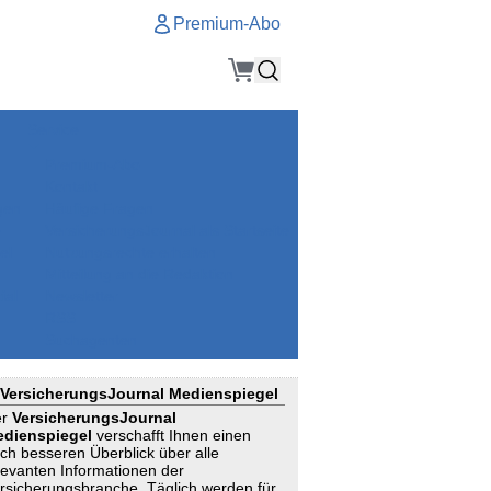
Premium-Abo
Service
Premium-Abo
Kontakt
gen
Häufige Fragen
e
VersicherungsJournal als Startseite
el
Nutzungsrechte erhalten
Mitteilung an die Redaktion
ial
Newsletter
RSS
Suchagenten
VersicherungsJournal Medienspiegel
er
VersicherungsJournal
dienspiegel
verschafft Ihnen einen
ch besseren Überblick über alle
levanten Informationen der
rsicherungsbranche. Täglich werden für