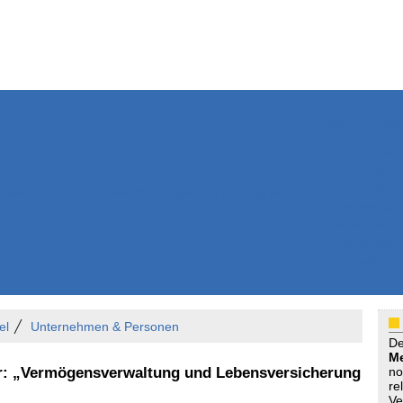
Weitere Inhalte
Nachrichten
Kurzmeldun
Kommentar
ssiers
Bücher
Extrablatt
Anzeigenmarkt
Originaltexte
Medienspieg
Leserbriefe
Themenspez
Podcasts
el
Unternehmen & Personen
D
Me
r: „Vermögensverwaltung und Lebensversicherung
no
re
Ve