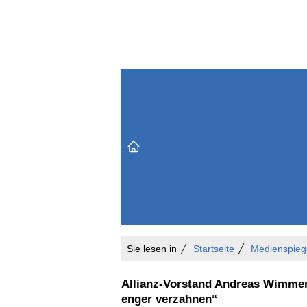
Themenbereiche
Versicherungen & Finanzen
Markt & Politik
Do
Vertrieb & Marketing
Unternehmen & Personen
Karriere & Mitarbeiter
Büro & Organisation
Sie lesen in
Startseite
Medienspieg
Allianz-Vorstand Andreas Wimme
enger verzahnen“