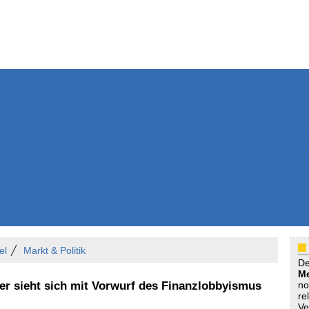
Weitere Inhalte
Nachrichten
Kurzmeldun
Kommentar
ssiers
Bücher
Extrablatt
Anzeigenmarkt
Originaltexte
Medienspieg
Leserbriefe
Themenspez
Podcasts
el
Markt & Politik
D
Me
ner sieht sich mit Vorwurf des Finanzlobbyismus
no
re
Ve