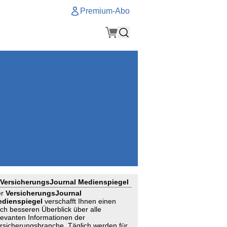
Premium-Abo
Service
Premium-Abo
Kontakt
gen
Häufige Fragen
e
VersicherungsJournal als Startseite
el
Nutzungsrechte erhalten
Mitteilung an die Redaktion
ial
Newsletter
RSS
Suchagenten
VersicherungsJournal Medienspiegel
er
VersicherungsJournal
dienspiegel
verschafft Ihnen einen
ch besseren Überblick über alle
levanten Informationen der
rsicherungsbranche. Täglich werden für