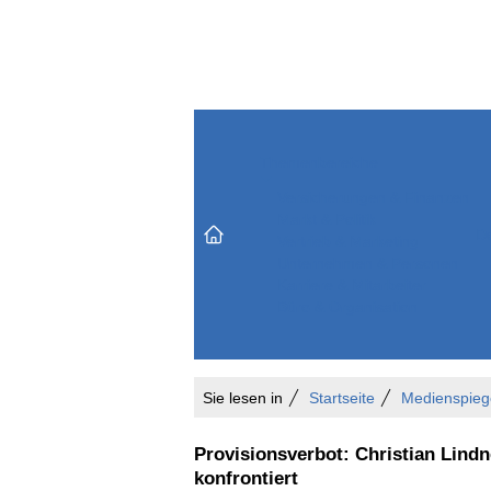
Themenbereiche
Versicherungen & Finanzen
Markt & Politik
Do
Vertrieb & Marketing
Unternehmen & Personen
Karriere & Mitarbeiter
Büro & Organisation
Sie lesen in
Startseite
Medienspieg
Provisionsverbot: Christian Lind
konfrontiert