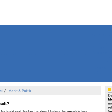
Weitere Inhalte
Nachrichten
Kurzmeldun
Kommentar
ssiers
Bücher
Extrablatt
Anzeigenmarkt
Originaltexte
Medienspieg
Leserbriefe
Themenspez
Podcasts
el
Markt & Politik
D
Me
selt?
no
re
 Architekt und Treiber bei dem Umbau der gesetzlichen
Ve