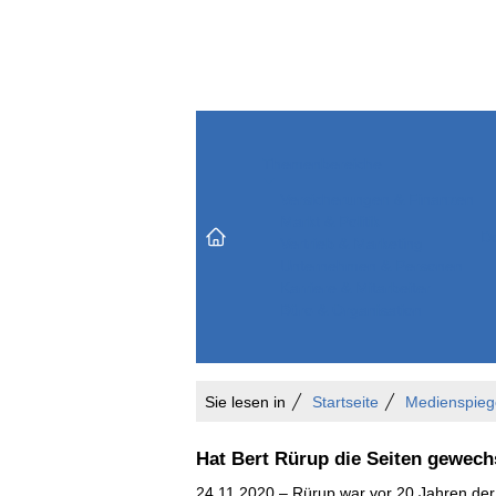
Themenbereiche
Versicherungen & Finanzen
Markt & Politik
Do
Vertrieb & Marketing
Unternehmen & Personen
Karriere & Mitarbeiter
Büro & Organisation
Sie lesen in
Startseite
Medienspieg
Hat Bert Rürup die Seiten gewech
24.11.2020 – Rürup war vor 20 Jahren der