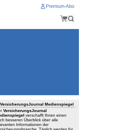
Premium-Abo
Service
Premium-Abo
Kontakt
gen
Häufige Fragen
e
VersicherungsJournal als Startseite
el
Nutzungsrechte erhalten
Mitteilung an die Redaktion
ial
Newsletter
RSS
Suchagenten
VersicherungsJournal Medienspiegel
er
VersicherungsJournal
dienspiegel
verschafft Ihnen einen
ch besseren Überblick über alle
levanten Informationen der
rsicherungsbranche. Täglich werden für