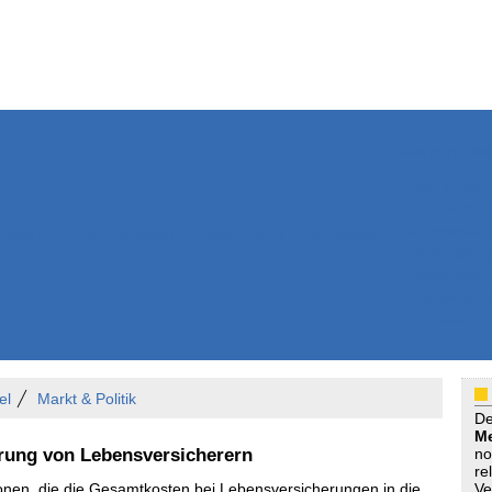
Weitere Inhalte
Nachrichten
Kurzmeldun
Kommentar
ssiers
Bücher
Extrablatt
Anzeigenmarkt
Originaltexte
Medienspieg
Leserbriefe
Themenspez
Podcasts
el
Markt & Politik
D
Me
erung von Lebensversicherern
no
re
sionen, die die Gesamtkosten bei Lebensversicherungen in die
Ve