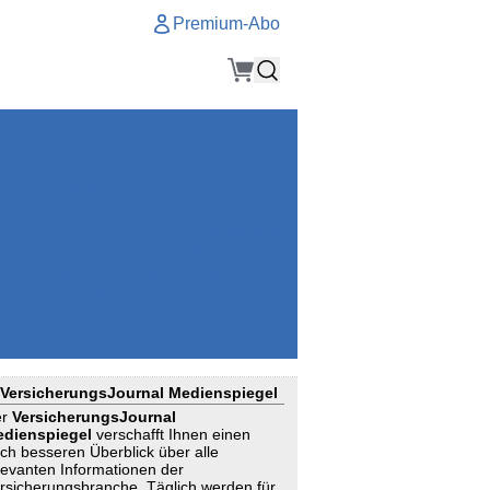
Premium-Abo
Service
Premium-Abo
Kontakt
gen
Häufige Fragen
e
VersicherungsJournal als Startseite
el
Nutzungsrechte erhalten
Mitteilung an die Redaktion
ial
Newsletter
RSS
Suchagenten
VersicherungsJournal Medienspiegel
er
VersicherungsJournal
dienspiegel
verschafft Ihnen einen
ch besseren Überblick über alle
levanten Informationen der
rsicherungsbranche. Täglich werden für