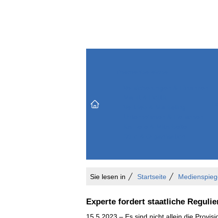
Themenbereiche
Versicherungen & Finanzen
Markt & Politik
Do
Vertrieb & Marketing
Unternehmen & Personen
Karriere & Mitarbeiter
Büro & Organisation
Sie lesen in
Startseite
Medienspieg
Experte fordert staatliche Reguli
15.5.2023 – Es sind nicht allein die Provi