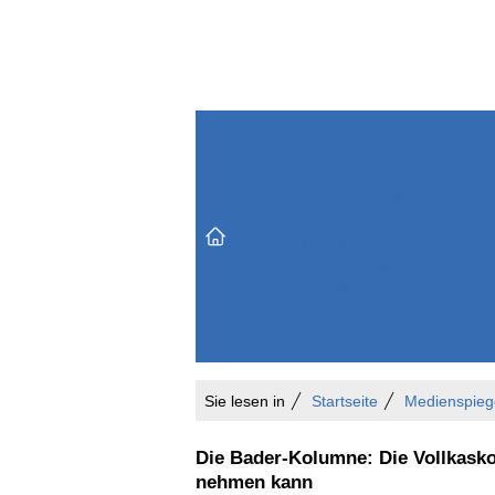
Themenbereiche
Versicherungen & Finanzen
Markt & Politik
Do
Vertrieb & Marketing
Unternehmen & Personen
Karriere & Mitarbeiter
Büro & Organisation
Sie lesen in
Startseite
Medienspieg
Die Bader-Kolumne: Die Vollkasko
nehmen kann