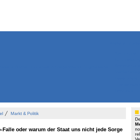
Weitere Inhalte
Nachrichten
Kurzmeldun
Kommentar
ssiers
Bücher
Extrablatt
Anzeigenmarkt
Originaltexte
Medienspieg
Leserbriefe
Themenspez
Podcasts
el
Markt & Politik
D
Me
-Falle oder warum der Staat uns nicht jede Sorge
no
re
Ve