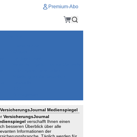
Premium-Abo
Service
Premium-Abo
Kontakt
gen
Häufige Fragen
e
VersicherungsJournal als Startseite
el
Nutzungsrechte erhalten
Mitteilung an die Redaktion
ial
Newsletter
RSS
Suchagenten
VersicherungsJournal Medienspiegel
er
VersicherungsJournal
dienspiegel
verschafft Ihnen einen
ch besseren Überblick über alle
levanten Informationen der
rsicherungsbranche. Täglich werden für