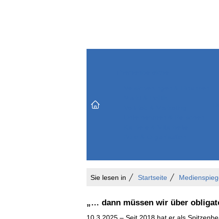
Themenbereiche
Versicherungen & Finanzen
Markt & Politik
Do
Vertrieb & Marketing
Unternehmen & Personen
Karriere & Mitarbeiter
Büro & Organisation
Sie lesen in
Startseite
Medienspieg
„… dann müssen wir über obligato
10.3.2025 – Seit 2018 hat er als Spitzen