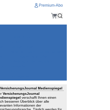
Premium-Abo
Service
Premium-Abo
Kontakt
gen
Häufige Fragen
e
VersicherungsJournal als Startseite
el
Nutzungsrechte erhalten
Mitteilung an die Redaktion
ial
Newsletter
RSS
Suchagenten
VersicherungsJournal Medienspiegel
er
VersicherungsJournal
dienspiegel
verschafft Ihnen einen
ch besseren Überblick über alle
levanten Informationen der
rsicherungsbranche. Täglich werden für