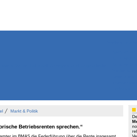
Weitere Inhalte
Nachrichten
Kurzmeldun
Kommentar
ssiers
Bücher
Extrablatt
Anzeigenmarkt
Originaltexte
Medienspieg
Leserbriefe
Themenspez
Podcasts
el
Markt & Politik
D
Me
rische Betriebsrenten sprechen.“
no
re
beamter im BMAS die Federführung über die Rente insgesamt
Ve