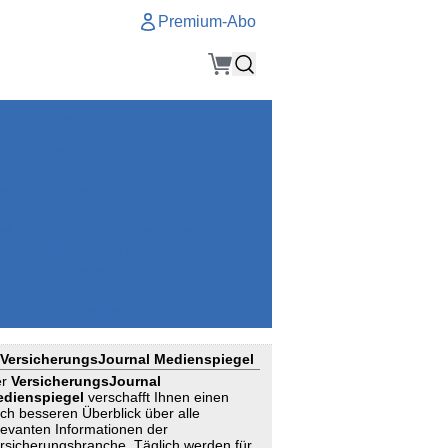
Premium-Abo
Service
Premium-Abo
Kontakt
gen
Häufige Fragen
e
VersicherungsJournal als Startseite
el
Nutzungsrechte erhalten
Mitteilung an die Redaktion
ial
Newsletter
RSS
Suchagenten
VersicherungsJournal Medienspiegel
er
VersicherungsJournal
dienspiegel
verschafft Ihnen einen
ch besseren Überblick über alle
levanten Informationen der
rsicherungsbranche. Täglich werden für