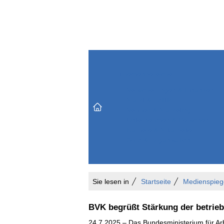
Themenbereiche
Versicherungen & Finanzen
Markt & Politik
Do
Vertrieb & Marketing
Unternehmen & Personen
Karriere & Mitarbeiter
Büro & Organisation
Sie lesen in
Startseite
Medienspieg
BVK begrüßt Stärkung der betrieb
24.7.2025 – Das Bundesministerium für Arb