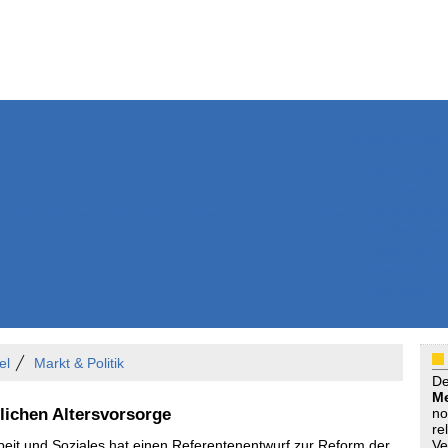
Weitere Inhalte
Nachrichten
Kurzmeldun
Kommentar
ssiers
Bücher
Extrablatt
Anzeigenmarkt
Originaltexte
Medienspieg
Leserbriefe
Themenspez
Podcasts
el
Markt & Politik
D
Me
lichen Altersvorsorge
no
re
eit und Soziales hat einen Referentenentwurf zur Reform der
Ve