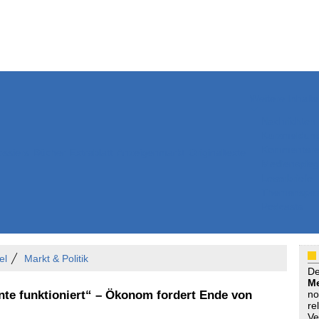
Weitere Inhalte
Nachrichten
Kurzmeldun
Kommentar
ssiers
Bücher
Extrablatt
Anzeigenmarkt
Originaltexte
Medienspieg
Leserbriefe
Themenspez
Podcasts
el
Markt & Politik
D
Me
nte funktioniert“ – Ökonom fordert Ende von
no
re
Ve