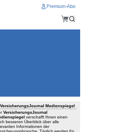
Premium-Abo
Service
Premium-Abo
Kontakt
gen
Häufige Fragen
e
VersicherungsJournal als Startseite
el
Nutzungsrechte erhalten
Mitteilung an die Redaktion
ial
Newsletter
RSS
Suchagenten
VersicherungsJournal Medienspiegel
er
VersicherungsJournal
dienspiegel
verschafft Ihnen einen
ch besseren Überblick über alle
levanten Informationen der
rsicherungsbranche. Täglich werden für