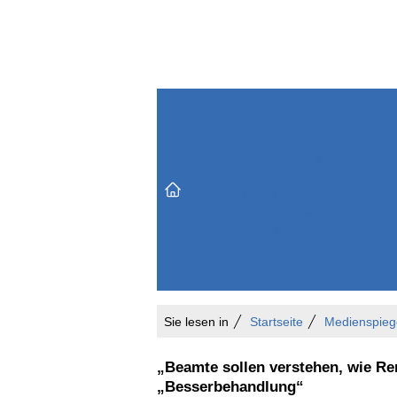
Themenbereiche
Versicherungen & Finanzen
Markt & Politik
Do
Vertrieb & Marketing
Unternehmen & Personen
Karriere & Mitarbeiter
Büro & Organisation
Sie lesen in
Startseite
Medienspieg
„Beamte sollen verstehen, wie Re
„Besserbehandlung“