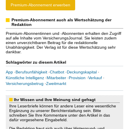
Premium-Abonnement erwerben
Premium-Abonnement auch als Wertschätzung der
Redaktion
Premium-Abonnentinnen und -Abonnenten erhalten den Zugriff
auf alle Inhalte vom VersicherungsJournal. Sie leisten zudem
einen unverzichtbaren Beitrag für die redaktionelle
Unabhängigkeit. Der Verlag ist für diese Wertschätzung sehr
dankbar.
Schlagwörter zu diesem Artikel
App
·
Berufsunfähigkeit
·
Chatbot
·
Deckungskapital
·
Künstliche Intelligenz
·
Mitarbeiter
·
Provision
·
Verkauf
·
Versicherungsbetrug
·
Zweitmarkt
Ihr Wissen und Ihre Meinung sind gefragt
Ihre Leserbriefe können für andere Leser eine wesentliche
Ergänzung zu unserer Berichterstattung sein. Bitte
schreiben Sie Ihre Kommentare unter den Artikel in das
dafür vorgesehene Eingabefeld.
Die Redaktion freut sich auch über Hintergrund- und