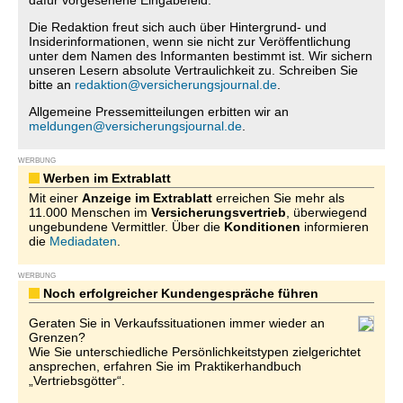
dafür vorgesehene Eingabefeld.
Die Redaktion freut sich auch über Hintergrund- und
Insiderinformationen, wenn sie nicht zur Veröffentlichung
unter dem Namen des Informanten bestimmt ist. Wir sichern
unseren Lesern absolute Vertraulichkeit zu. Schreiben Sie
bitte an
redaktion@versicherungsjournal.de
.
Allgemeine Pressemitteilungen erbitten wir an
meldungen@versicherungsjournal.de
.
WERBUNG
Werben im Extrablatt
Mit einer
Anzeige im Extrablatt
erreichen Sie mehr als
11.000 Menschen im
Versicherungsvertrieb
, überwiegend
ungebundene Vermittler. Über die
Konditionen
informieren
die
Mediadaten
.
WERBUNG
Noch erfolgreicher Kundengespräche führen
Geraten Sie in Verkaufssituationen immer wieder an
Grenzen?
Wie Sie unterschiedliche Persönlichkeitstypen zielgerichtet
ansprechen, erfahren Sie im Praktikerhandbuch
„Vertriebsgötter“.