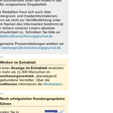
re Kommentare unter den Artikel in das
für vorgesehene Eingabefeld.
e Redaktion freut sich auch über
ntergrund- und Insiderinformationen,
nn sie nicht zur Veröffentlichung unter
m Namen des Informanten bestimmt ist.
r sichern unseren Lesern absolute
rtraulichkeit zu. Schreiben Sie bitte an
daktion@versicherungsjournal.de
.
lgemeine Pressemitteilungen erbitten wir
n
meldungen@versicherungsjournal.de
.
UNG
Werben im Extrablatt
t einer
Anzeige im Extrablatt
erreichen
e mehr als 11.000 Menschen im
rsicherungsvertrieb
, überwiegend
gebundene Vermittler. Über die
nditionen
informieren die
Mediadaten
.
UNG
Noch erfolgreicher Kundengespräche
führen
raten Sie in