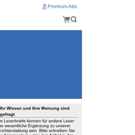
Premium-Abo
Service
Premium-Abo
Kontakt
gen
Häufige Fragen
e
VersicherungsJournal als Startseite
el
Nutzungsrechte erhalten
Mitteilung an die Redaktion
ial
Newsletter
RSS
Suchagenten
Ihr Wissen und Ihre Meinung sind
gefragt
re Leserbriefe können für andere Leser
ne wesentliche Ergänzung zu unserer
richterstattung sein. Bitte schreiben Sie