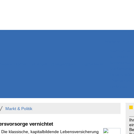
Weitere Inhalte
Nachrichten
Kurzmeldun
Kommentar
ssiers
Bücher
Extrablatt
Anzeigenmarkt
Originaltexte
Medienspieg
Leserbriefe
Themenspez
Podcasts
Markt & Politik
Ih
tersvorsorge vernichtet
ei
Be
- Die klassische, kapitalbildende Lebensversicherung