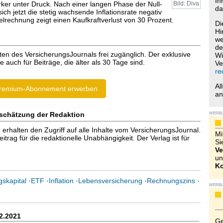
Ih
rker unter Druck. Nach einer langen Phase der Null-
Bild: Diva
da
 sich jetzt die stetig wachsende Inflationsrate negativ
elrechnung zeigt einen Kaufkraftverlust von 30 Prozent.
Di
Hi
we
de
ten des VersicherungsJournals frei zugänglich. Der exklusive
Wi
e auch für Beiträge, die älter als 30 Tage sind.
Ve
re
Al
remium-Abonnement erwerben
a
schätzung der Redaktion
WERB
halten den Zugriff auf alle Inhalte vom VersicherungsJournal.
Mi
trag für die redaktionelle Unabhängigkeit. Der Verlag ist für
Si
Ve
un
Ko
skapital
·
ETF
·
Inflation
·
Lebensversicherung
·
Rechnungszins
·
WERB
2.2021
Ge