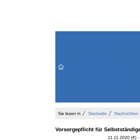
Themenbereiche
Versicherungen & Finanzen
Markt & Politik
Do
Vertrieb & Marketing
Unternehmen & Personen
Karriere & Mitarbeiter
Büro & Organisation
Sie lesen in
Startseite
Nachrichten
Vorsorgepflicht für Selbstständig
11.11.2020 (€) 