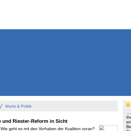
Weitere Inhalte
Nachrichten
Kurzmeldun
Kommentar
ssiers
Bücher
Extrablatt
Anzeigenmarkt
Originaltexte
Medienspieg
Leserbriefe
Themenspez
Podcasts
Markt & Politik
Ih
e und Riester-Reform in Sicht
ei
Be
- Wie geht es mit den Vorhaben der Koalition voran?