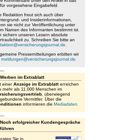
re Kommentare unter den Artikel in das
für vorgesehene Eingabefeld.
e Redaktion freut sich auch über
ntergrund- und Insiderinformationen,
nn sie nicht zur Veröffentlichung unter
m Namen des Informanten bestimmt ist.
r sichern unseren Lesern absolute
rtraulichkeit zu. Schreiben Sie bitte an
daktion@versicherungsjournal.de
.
lgemeine Pressemitteilungen erbitten wir
n
meldungen@versicherungsjournal.de
.
UNG
Werben im Extrablatt
t einer
Anzeige im Extrablatt
erreichen
e mehr als 11.000 Menschen im
rsicherungsvertrieb
, überwiegend
gebundene Vermittler. Über die
nditionen
informieren die
Mediadaten
.
UNG
Noch erfolgreicher Kundengespräche
führen
raten Sie in