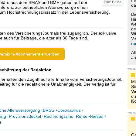
Ih
retäre aus dem BMAS und BMF gaben auf der
Bild: Brüss
da
ferenz zur betrieblichen Altersvorsorge einen
zum Höchstrechnungszinssatz in der Lebensversicherung.
Di
Hi
we
de
ten des VersicherungsJournals frei zugänglich. Der exklusive
Wi
e auch für Beiträge, die älter als 30 Tage sind.
Ve
re
Al
remium-Abonnement erwerben
a
schätzung der Redaktion
WERB
halten den Zugriff auf alle Inhalte vom VersicherungsJournal.
Mi
trag für die redaktionelle Unabhängigkeit. Der Verlag ist für
Si
Ve
un
Ko
iche Altersversorgung
·
BRSG
·
Coronavirus
·
WERB
ung
·
Provisionsdeckel
·
Rechnungszins
·
Rente
·
Riester
·
t
Ge