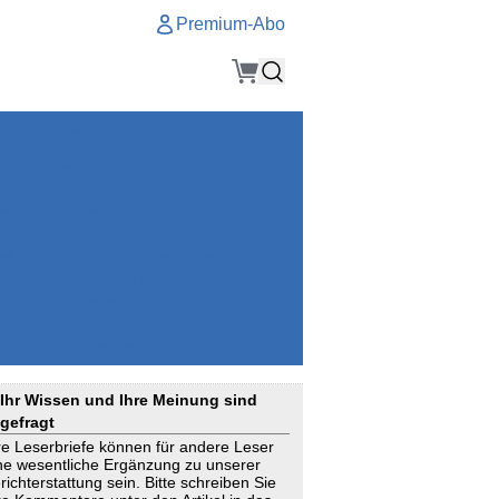
Premium-Abo
Service
Premium-Abo
Kontakt
gen
Häufige Fragen
e
VersicherungsJournal als Startseite
el
Nutzungsrechte erhalten
Mitteilung an die Redaktion
ial
Newsletter
RSS
Suchagenten
Ihr Wissen und Ihre Meinung sind
gefragt
re Leserbriefe können für andere Leser
ne wesentliche Ergänzung zu unserer
richterstattung sein. Bitte schreiben Sie