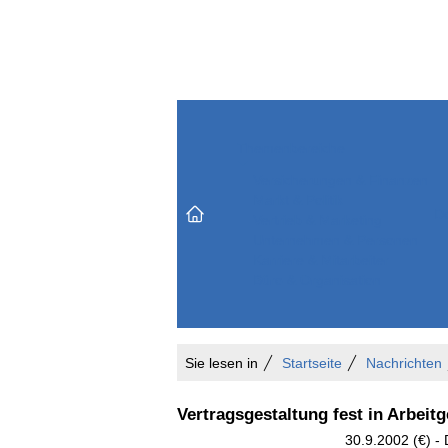
Themenbereiche
Versicherungen & Finanzen
Markt & Politik
Do
Vertrieb & Marketing
Unternehmen & Personen
Karriere & Mitarbeiter
Büro & Organisation
Sie lesen in
Startseite
Nachrichten
Vertragsgestaltung fest in Arbeit
30.9.2002 (€) - 