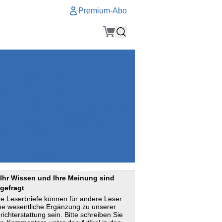
Premium-Abo
Service
Premium-Abo
Kontakt
gen
Häufige Fragen
e
VersicherungsJournal als Startseite
el
Nutzungsrechte erhalten
Mitteilung an die Redaktion
ial
Newsletter
RSS
Suchagenten
Ihr Wissen und Ihre Meinung sind
gefragt
re Leserbriefe können für andere Leser
ne wesentliche Ergänzung zu unserer
richterstattung sein. Bitte schreiben Sie