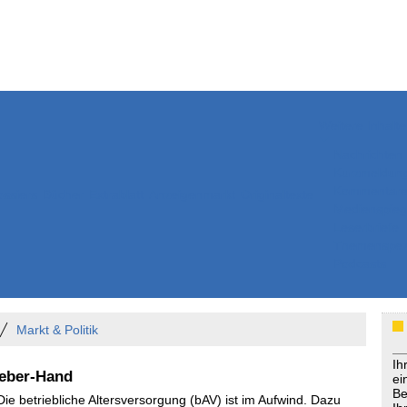
Weitere Inhalte
Nachrichten
Kurzmeldun
Kommentar
ssiers
Bücher
Extrablatt
Anzeigenmarkt
Originaltexte
Medienspieg
Leserbriefe
Themenspez
Podcasts
Markt & Politik
Ih
geber-Hand
ei
Be
Die betriebliche Altersversorgung (bAV) ist im Aufwind. Dazu