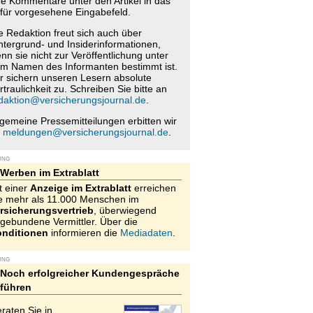
re Kommentare unter den Artikel in das
für vorgesehene Eingabefeld.
e Redaktion freut sich auch über
ntergrund- und Insiderinformationen,
nn sie nicht zur Veröffentlichung unter
m Namen des Informanten bestimmt ist.
r sichern unseren Lesern absolute
rtraulichkeit zu. Schreiben Sie bitte an
daktion@versicherungsjournal.de
.
lgemeine Pressemitteilungen erbitten wir
n
meldungen@versicherungsjournal.de
.
UNG
Werben im Extrablatt
t einer
Anzeige im Extrablatt
erreichen
e mehr als 11.000 Menschen im
rsicherungsvertrieb
, überwiegend
gebundene Vermittler. Über die
nditionen
informieren die
Mediadaten
.
UNG
Noch erfolgreicher Kundengespräche
führen
raten Sie in