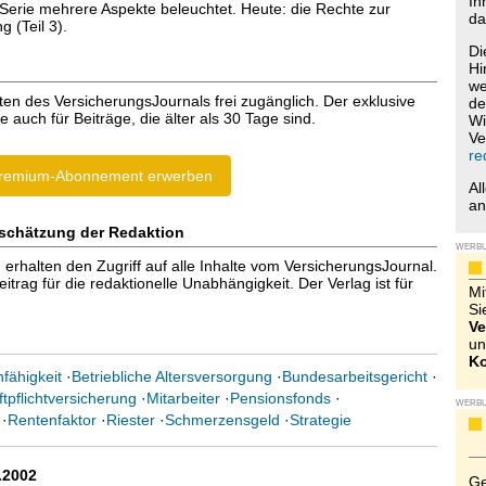
Ih
 Serie mehrere Aspekte beleuchtet. Heute: die Rechte zur
da
 (Teil 3).
Di
Hi
we
ten des VersicherungsJournals frei zugänglich. Der exklusive
de
e auch für Beiträge, die älter als 30 Tage sind.
Wi
Ve
re
remium-Abonnement erwerben
Al
a
schätzung der Redaktion
WERB
halten den Zugriff auf alle Inhalte vom VersicherungsJournal.
trag für die redaktionelle Unabhängigkeit. Der Verlag ist für
Mi
Si
Ve
un
Ko
fähigkeit
·
Betriebliche Altersversorgung
·
Bundesarbeitsgericht
·
tpflichtversicherung
·
Mitarbeiter
·
Pensionsfonds
·
WERB
·
Rentenfaktor
·
Riester
·
Schmerzensgeld
·
Strategie
.2002
Ge