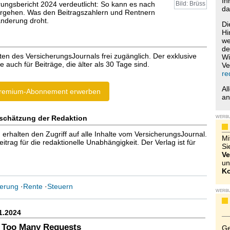
Ih
ungsbericht 2024 verdeutlicht: So kann es nach
Bild: Brüss
da
ergehen. Was den Beitragszahlern und Rentnern
nderung droht.
Di
Hi
we
de
ten des VersicherungsJournals frei zugänglich. Der exklusive
Wi
e auch für Beiträge, die älter als 30 Tage sind.
Ve
re
Al
remium-Abonnement erwerben
a
schätzung der Redaktion
WERB
halten den Zugriff auf alle Inhalte vom VersicherungsJournal.
Mi
trag für die redaktionelle Unabhängigkeit. Der Verlag ist für
Si
Ve
un
Ko
herung
·
Rente
·
Steuern
WERB
1.2024
 Too Many Requests
Ge