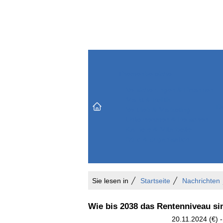
Themenbereiche
Versicherungen & Finanzen
Markt & Politik
Do
Vertrieb & Marketing
Unternehmen & Personen
Karriere & Mitarbeiter
Büro & Organisation
Sie lesen in
Startseite
Nachrichten
Wie bis 2038 das Rentenniveau sin
20.11.2024 (€) -