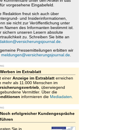
re Kommentare unter den Artikel in das
für vorgesehene Eingabefeld.
e Redaktion freut sich auch über
ntergrund- und Insiderinformationen,
nn sie nicht zur Veröffentlichung unter
m Namen des Informanten bestimmt ist.
r sichern unseren Lesern absolute
rtraulichkeit zu. Schreiben Sie bitte an
daktion@versicherungsjournal.de
.
lgemeine Pressemitteilungen erbitten wir
n
meldungen@versicherungsjournal.de
.
UNG
Werben im Extrablatt
t einer
Anzeige im Extrablatt
erreichen
e mehr als 11.000 Menschen im
rsicherungsvertrieb
, überwiegend
gebundene Vermittler. Über die
nditionen
informieren die
Mediadaten
.
UNG
Noch erfolgreicher Kundengespräche
führen
raten Sie in