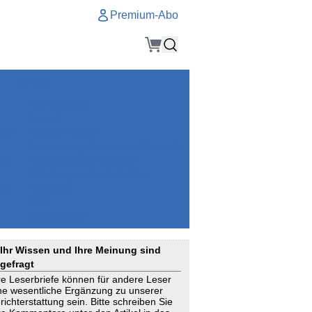
Premium-Abo
Service
Premium-Abo
Kontakt
gen
Häufige Fragen
e
VersicherungsJournal als Startseite
el
Nutzungsrechte erhalten
Mitteilung an die Redaktion
ial
Newsletter
RSS
Suchagenten
Ihr Wissen und Ihre Meinung sind
gefragt
re Leserbriefe können für andere Leser
ne wesentliche Ergänzung zu unserer
richterstattung sein. Bitte schreiben Sie