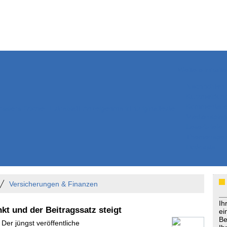
Weitere Inhalte
Nachrichten
Kurzmeldun
Kommentar
ssiers
Bücher
Extrablatt
Anzeigenmarkt
Originaltexte
Medienspieg
Leserbriefe
Themenspez
Podcasts
Versicherungen & Finanzen
Ih
kt und der Beitragssatz steigt
ei
Be
 Der jüngst veröffentliche