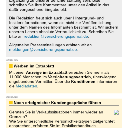
Ergänzung zu unserer Berichterstattung sein. Bitte
schreiben Sie Ihre Kommentare unter den Artikel in das
dafür vorgesehene Eingabefeld.
Die Redaktion freut sich auch über Hintergrund- und
Insiderinformationen, wenn sie nicht zur Veröffentlichung
unter dem Namen des Informanten bestimmt ist. Wir sichern
unseren Lesern absolute Vertraulichkeit zu. Schreiben Sie
bitte an
redaktion@versicherungsjournal.de
.
Allgemeine Pressemitteilungen erbitten wir an
meldungen@versicherungsjournal.de
.
WERBUNG
Werben im Extrablatt
Mit einer
Anzeige im Extrablatt
erreichen Sie mehr als
11.000 Menschen im
Versicherungsvertrieb
, überwiegend
ungebundene Vermittler. Über die
Konditionen
informieren
die
Mediadaten
.
WERBUNG
Noch erfolgreicher Kundengespräche führen
Geraten Sie in Verkaufssituationen immer wieder an
Grenzen?
Wie Sie unterschiedliche Persönlichkeitstypen zielgerichtet
ansprechen, erfahren Sie im Praktikerhandbuch