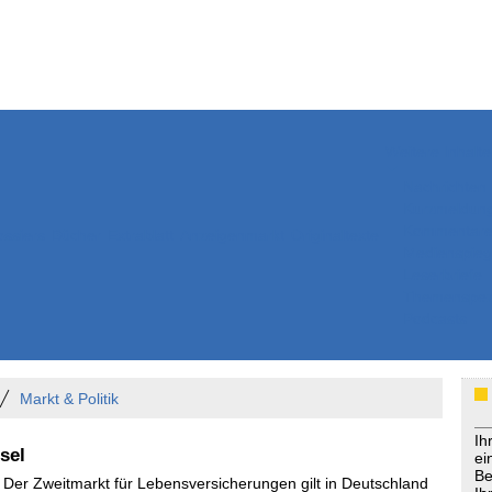
Weitere Inhalte
Nachrichten
Kurzmeldun
Kommentar
ssiers
Bücher
Extrablatt
Anzeigenmarkt
Originaltexte
Medienspieg
Leserbriefe
Themenspez
Podcasts
Markt & Politik
Ih
sel
ei
Be
- Der Zweitmarkt für Lebensversicherungen gilt in Deutschland