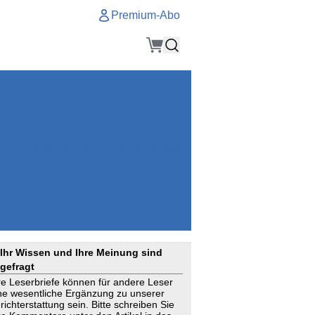
Premium-Abo
Service
Premium-Abo
Kontakt
gen
Häufige Fragen
e
VersicherungsJournal als Startseite
el
Nutzungsrechte erhalten
Mitteilung an die Redaktion
ial
Newsletter
RSS
Suchagenten
Ihr Wissen und Ihre Meinung sind
gefragt
re Leserbriefe können für andere Leser
ne wesentliche Ergänzung zu unserer
richterstattung sein. Bitte schreiben Sie