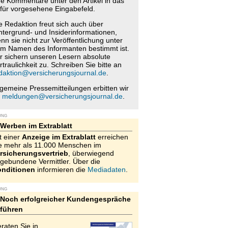
re Kommentare unter den Artikel in das
für vorgesehene Eingabefeld.
e Redaktion freut sich auch über
ntergrund- und Insiderinformationen,
nn sie nicht zur Veröffentlichung unter
m Namen des Informanten bestimmt ist.
r sichern unseren Lesern absolute
rtraulichkeit zu. Schreiben Sie bitte an
daktion@versicherungsjournal.de
.
lgemeine Pressemitteilungen erbitten wir
n
meldungen@versicherungsjournal.de
.
UNG
Werben im Extrablatt
t einer
Anzeige im Extrablatt
erreichen
e mehr als 11.000 Menschen im
rsicherungsvertrieb
, überwiegend
gebundene Vermittler. Über die
nditionen
informieren die
Mediadaten
.
UNG
Noch erfolgreicher Kundengespräche
führen
raten Sie in