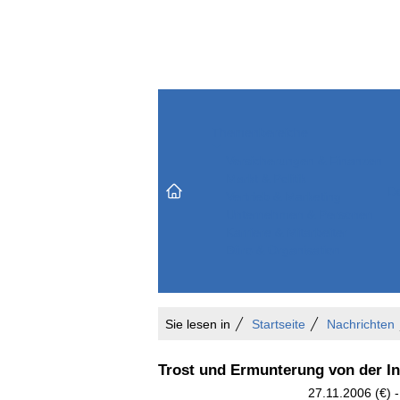
Themenbereiche
Versicherungen & Finanzen
Markt & Politik
Do
Vertrieb & Marketing
Unternehmen & Personen
Karriere & Mitarbeiter
Büro & Organisation
Sie lesen in
Startseite
Nachrichten
Trost und Ermunterung von der In
27.11.2006 (€) 