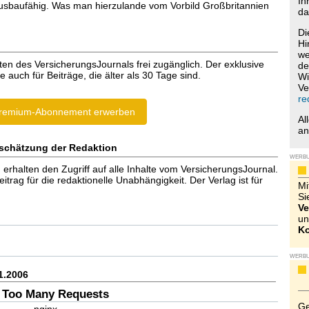
Ih
ausbaufähig. Was man hierzulande vom Vorbild Großbritannien
da
Di
Hi
we
ten des VersicherungsJournals frei zugänglich. Der exklusive
de
e auch für Beiträge, die älter als 30 Tage sind.
Wi
Ve
re
remium-Abonnement erwerben
Al
a
schätzung der Redaktion
WERB
halten den Zugriff auf alle Inhalte vom VersicherungsJournal.
trag für die redaktionelle Unabhängigkeit. Der Verlag ist für
Mi
Si
Ve
un
Ko
WERB
1.2006
 Too Many Requests
Ge