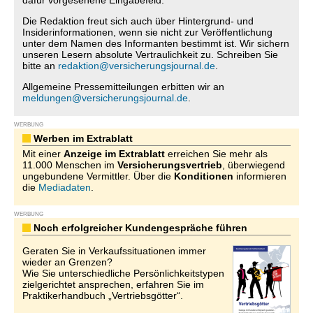
dafür vorgesehene Eingabefeld.
Die Redaktion freut sich auch über Hintergrund- und
Insiderinformationen, wenn sie nicht zur Veröffentlichung
unter dem Namen des Informanten bestimmt ist. Wir sichern
unseren Lesern absolute Vertraulichkeit zu. Schreiben Sie
bitte an
redaktion@versicherungsjournal.de
.
Allgemeine Pressemitteilungen erbitten wir an
meldungen@versicherungsjournal.de
.
WERBUNG
Werben im Extrablatt
Mit einer
Anzeige im Extrablatt
erreichen Sie mehr als
11.000 Menschen im
Versicherungsvertrieb
, überwiegend
ungebundene Vermittler. Über die
Konditionen
informieren
die
Mediadaten
.
WERBUNG
Noch erfolgreicher Kundengespräche führen
Geraten Sie in Verkaufssituationen immer
wieder an Grenzen?
Wie Sie unterschiedliche Persönlichkeitstypen
zielgerichtet ansprechen, erfahren Sie im
Praktikerhandbuch „Vertriebsgötter“.