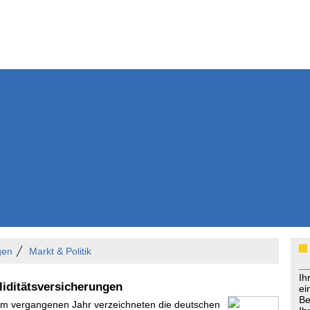
Weitere Inhalte
Nachrichten
Kurzmeldun
Kommentar
ssiers
Bücher
Extrablatt
Anzeigenmarkt
Originaltexte
Medienspieg
Leserbriefe
Themenspez
Podcasts
gen
Markt & Politik
Ih
aliditätsversicherungen
ei
Be
 Im vergangenen Jahr verzeichneten die deutschen