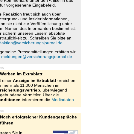
re Kommentare unter den Artikel in das
für vorgesehene Eingabefeld.
e Redaktion freut sich auch über
ntergrund- und Insiderinformationen,
nn sie nicht zur Veröffentlichung unter
m Namen des Informanten bestimmt ist.
r sichern unseren Lesern absolute
rtraulichkeit zu. Schreiben Sie bitte an
daktion@versicherungsjournal.de
.
lgemeine Pressemitteilungen erbitten wir
n
meldungen@versicherungsjournal.de
.
UNG
Werben im Extrablatt
t einer
Anzeige im Extrablatt
erreichen
e mehr als 11.000 Menschen im
rsicherungsvertrieb
, überwiegend
gebundene Vermittler. Über die
nditionen
informieren die
Mediadaten
.
UNG
Noch erfolgreicher Kundengespräche
führen
raten Sie in