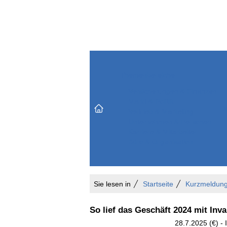
Themenbereiche
Versicherungen & Finanzen
Markt & Politik
Do
Vertrieb & Marketing
Unternehmen & Personen
Karriere & Mitarbeiter
Büro & Organisation
Sie lesen in
Startseite
Kurzmeldun
So lief das Geschäft 2024 mit Inv
28.7.2025 (€) -