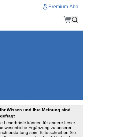
Premium-Abo
Service
Premium-Abo
Kontakt
gen
Häufige Fragen
e
VersicherungsJournal als Startseite
el
Nutzungsrechte erhalten
Mitteilung an die Redaktion
ial
Newsletter
RSS
Suchagenten
Ihr Wissen und Ihre Meinung sind
gefragt
re Leserbriefe können für andere Leser
ne wesentliche Ergänzung zu unserer
richterstattung sein. Bitte schreiben Sie