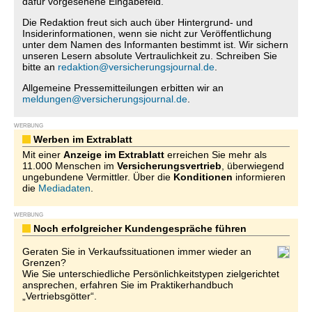
dafür vorgesehene Eingabefeld.
Die Redaktion freut sich auch über Hintergrund- und
Insiderinformationen, wenn sie nicht zur Veröffentlichung
unter dem Namen des Informanten bestimmt ist. Wir sichern
unseren Lesern absolute Vertraulichkeit zu. Schreiben Sie
bitte an
redaktion@versicherungsjournal.de
.
Allgemeine Pressemitteilungen erbitten wir an
meldungen@versicherungsjournal.de
.
WERBUNG
Werben im Extrablatt
Mit einer
Anzeige im Extrablatt
erreichen Sie mehr als
11.000 Menschen im
Versicherungsvertrieb
, überwiegend
ungebundene Vermittler. Über die
Konditionen
informieren
die
Mediadaten
.
WERBUNG
Noch erfolgreicher Kundengespräche führen
Geraten Sie in Verkaufssituationen immer wieder an
Grenzen?
Wie Sie unterschiedliche Persönlichkeitstypen zielgerichtet
ansprechen, erfahren Sie im Praktikerhandbuch
„Vertriebsgötter“.