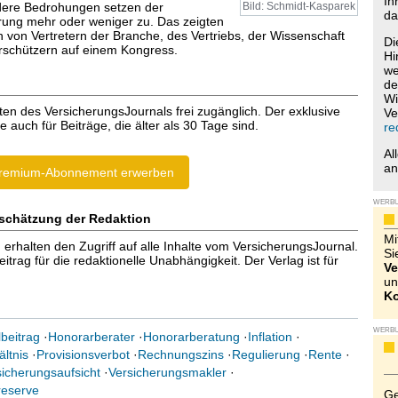
Ih
dere Bedrohungen setzen der
Bild: Schmidt-Kasparek
da
ung mehr oder weniger zu. Das zeigten
n von Vertretern der Branche, des Vertriebs, der Wissenschaft
Di
rschützern auf einem Kongress.
Hi
we
de
Wi
ten des VersicherungsJournals frei zugänglich. Der exklusive
Ve
e auch für Beiträge, die älter als 30 Tage sind.
re
Al
a
remium-Abonnement erwerben
WERB
schätzung der Redaktion
Mi
halten den Zugriff auf alle Inhalte vom VersicherungsJournal.
Si
trag für die redaktionelle Unabhängigkeit. Der Verlag ist für
Ve
un
Ko
WERB
beitrag
·
Honorarberater
·
Honorarberatung
·
Inflation
·
ltnis
·
Provisionsverbot
·
Rechnungszins
·
Regulierung
·
Rente
·
icherungsaufsicht
·
Versicherungsmakler
·
reserve
Ge