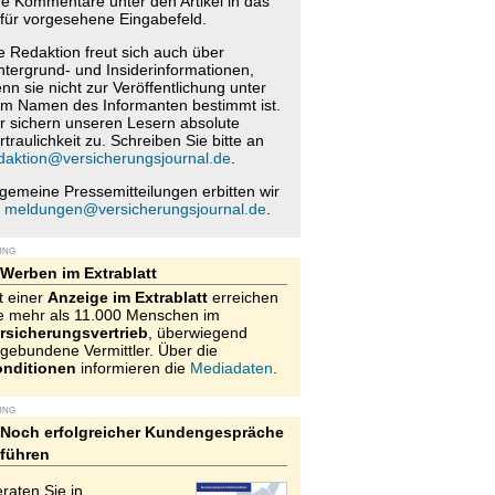
re Kommentare unter den Artikel in das
für vorgesehene Eingabefeld.
e Redaktion freut sich auch über
ntergrund- und Insiderinformationen,
nn sie nicht zur Veröffentlichung unter
m Namen des Informanten bestimmt ist.
r sichern unseren Lesern absolute
rtraulichkeit zu. Schreiben Sie bitte an
daktion@versicherungsjournal.de
.
lgemeine Pressemitteilungen erbitten wir
n
meldungen@versicherungsjournal.de
.
UNG
Werben im Extrablatt
t einer
Anzeige im Extrablatt
erreichen
e mehr als 11.000 Menschen im
rsicherungsvertrieb
, überwiegend
gebundene Vermittler. Über die
nditionen
informieren die
Mediadaten
.
UNG
Noch erfolgreicher Kundengespräche
führen
raten Sie in