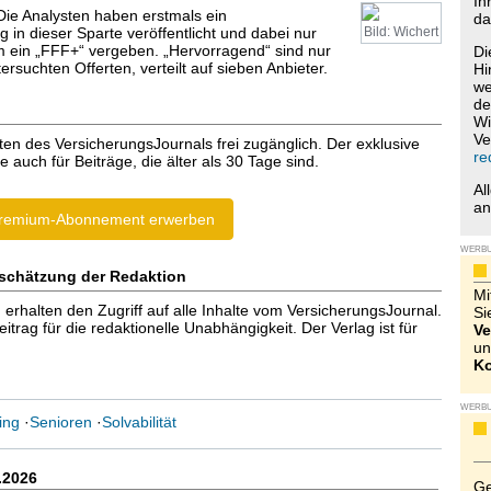
Ih
 Die Analysten haben erstmals ein
da
 in dieser Sparte veröffentlicht und dabei nur
Bild: Wichert
 ein „FFF+“ vergeben. „Hervorragend“ sind nur
Di
ersuchten Offerten, verteilt auf sieben Anbieter.
Hi
we
de
Wi
Ve
ten des VersicherungsJournals frei zugänglich. Der exklusive
re
e auch für Beiträge, die älter als 30 Tage sind.
Al
a
remium-Abonnement erwerben
WERB
schätzung der Redaktion
Mi
halten den Zugriff auf alle Inhalte vom VersicherungsJournal.
Si
trag für die redaktionelle Unabhängigkeit. Der Verlag ist für
Ve
un
Ko
WERB
ing
·
Senioren
·
Solvabilität
.2026
Ge