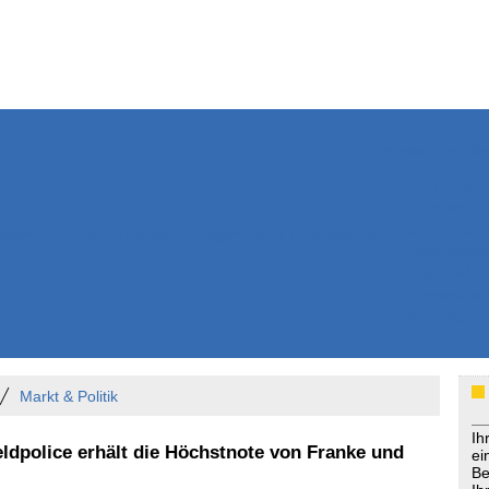
Weitere Inhalte
Nachrichten
Kurzmeldun
Kommentar
ssiers
Bücher
Extrablatt
Anzeigenmarkt
Originaltexte
Medienspieg
Leserbriefe
Themenspez
Podcasts
Markt & Politik
Ih
eldpolice erhält die Höchstnote von Franke und
ei
Be