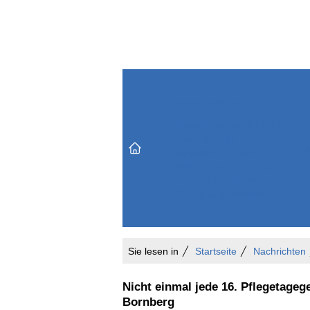
Themenbereiche
Versicherungen & Finanzen
Markt & Politik
Do
Vertrieb & Marketing
Unternehmen & Personen
Karriere & Mitarbeiter
Büro & Organisation
Sie lesen in
Startseite
Nachrichten
Nicht einmal jede 16. Pflegetageg
Bornberg