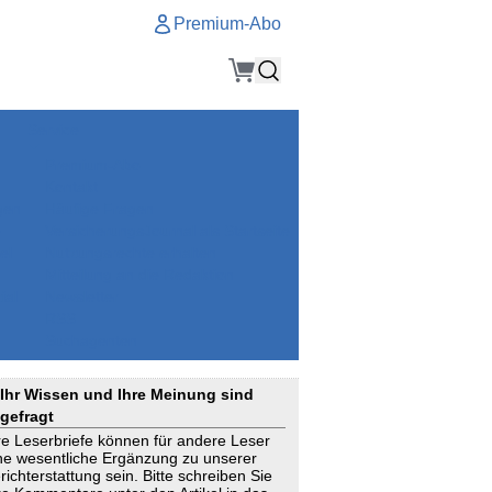
Premium-Abo
Service
Premium-Abo
Kontakt
gen
Häufige Fragen
e
VersicherungsJournal als Startseite
el
Nutzungsrechte erhalten
Mitteilung an die Redaktion
ial
Newsletter
RSS
Suchagenten
Ihr Wissen und Ihre Meinung sind
gefragt
re Leserbriefe können für andere Leser
ne wesentliche Ergänzung zu unserer
richterstattung sein. Bitte schreiben Sie