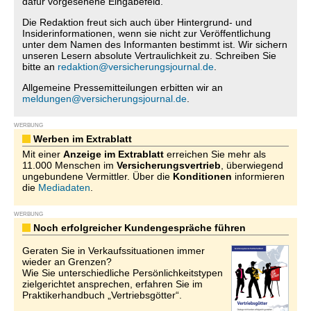
dafür vorgesehene Eingabefeld.
Die Redaktion freut sich auch über Hintergrund- und
Insiderinformationen, wenn sie nicht zur Veröffentlichung
unter dem Namen des Informanten bestimmt ist. Wir sichern
unseren Lesern absolute Vertraulichkeit zu. Schreiben Sie
bitte an
redaktion@versicherungsjournal.de
.
Allgemeine Pressemitteilungen erbitten wir an
meldungen@versicherungsjournal.de
.
WERBUNG
Werben im Extrablatt
Mit einer
Anzeige im Extrablatt
erreichen Sie mehr als
11.000 Menschen im
Versicherungsvertrieb
, überwiegend
ungebundene Vermittler. Über die
Konditionen
informieren
die
Mediadaten
.
WERBUNG
Noch erfolgreicher Kundengespräche führen
Geraten Sie in Verkaufssituationen immer
wieder an Grenzen?
Wie Sie unterschiedliche Persönlichkeitstypen
zielgerichtet ansprechen, erfahren Sie im
Praktikerhandbuch „Vertriebsgötter“.