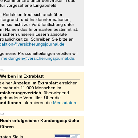
re Kommentare unter den Artikel in das
für vorgesehene Eingabefeld.
e Redaktion freut sich auch über
ntergrund- und Insiderinformationen,
nn sie nicht zur Veröffentlichung unter
m Namen des Informanten bestimmt ist.
r sichern unseren Lesern absolute
rtraulichkeit zu. Schreiben Sie bitte an
daktion@versicherungsjournal.de
.
lgemeine Pressemitteilungen erbitten wir
n
meldungen@versicherungsjournal.de
.
UNG
Werben im Extrablatt
t einer
Anzeige im Extrablatt
erreichen
e mehr als 11.000 Menschen im
rsicherungsvertrieb
, überwiegend
gebundene Vermittler. Über die
nditionen
informieren die
Mediadaten
.
UNG
Noch erfolgreicher Kundengespräche
führen
raten Sie in