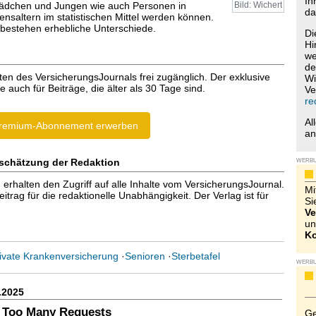
Ih
dchen und Jungen wie auch Personen in
Bild: Wichert
da
nsaltern im statistischen Mittel werden können.
bestehen erhebliche Unterschiede.
Di
Hi
we
de
ten des VersicherungsJournals frei zugänglich. Der exklusive
Wi
e auch für Beiträge, die älter als 30 Tage sind.
Ve
re
Al
remium-Abonnement erwerben
a
schätzung der Redaktion
WERB
halten den Zugriff auf alle Inhalte vom VersicherungsJournal.
Mi
trag für die redaktionelle Unabhängigkeit. Der Verlag ist für
Si
Ve
un
Ko
ivate Krankenversicherung
·
Senioren
·
Sterbetafel
WERB
.2025
 Too Many Requests
Ge