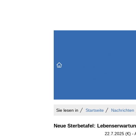
Themenbereiche
Versicherungen & Finanzen
Markt & Politik
Do
Vertrieb & Marketing
Unternehmen & Personen
Karriere & Mitarbeiter
Büro & Organisation
Sie lesen in
Startseite
Nachrichten
Neue Sterbetafel: Lebenserwartung
22.7.2025 (€) - 