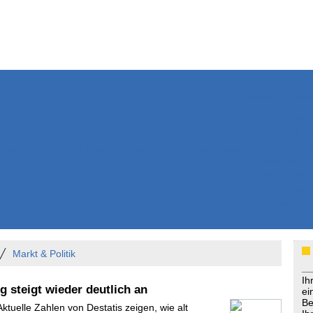
Weitere Inhalte
Nachrichten
Kurzmeldun
Kommentar
ssiers
Bücher
Extrablatt
Anzeigenmarkt
Originaltexte
Medienspieg
Leserbriefe
Themenspez
Podcasts
Markt & Politik
Ih
 steigt wieder deutlich an
ei
Be
Aktuelle Zahlen von Destatis zeigen, wie alt