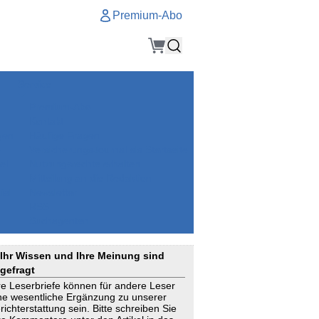
Premium-Abo
Service
Premium-Abo
Kontakt
gen
Häufige Fragen
e
VersicherungsJournal als Startseite
el
Nutzungsrechte erhalten
Mitteilung an die Redaktion
ial
Newsletter
RSS
Suchagenten
Ihr Wissen und Ihre Meinung sind
gefragt
re Leserbriefe können für andere Leser
ne wesentliche Ergänzung zu unserer
richterstattung sein. Bitte schreiben Sie