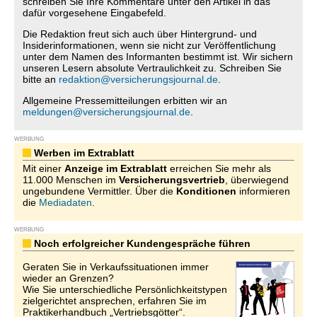
schreiben Sie Ihre Kommentare unter den Artikel in das
dafür vorgesehene Eingabefeld.
Die Redaktion freut sich auch über Hintergrund- und
Insiderinformationen, wenn sie nicht zur Veröffentlichung
unter dem Namen des Informanten bestimmt ist. Wir sichern
unseren Lesern absolute Vertraulichkeit zu. Schreiben Sie
bitte an
redaktion@versicherungsjournal.de
.
Allgemeine Pressemitteilungen erbitten wir an
meldungen@versicherungsjournal.de
.
WERBUNG
Werben im Extrablatt
Mit einer
Anzeige im Extrablatt
erreichen Sie mehr als
11.000 Menschen im
Versicherungsvertrieb
, überwiegend
ungebundene Vermittler. Über die
Konditionen
informieren
die
Mediadaten
.
WERBUNG
Noch erfolgreicher Kundengespräche führen
Geraten Sie in Verkaufssituationen immer
wieder an Grenzen?
Wie Sie unterschiedliche Persönlichkeitstypen
zielgerichtet ansprechen, erfahren Sie im
Praktikerhandbuch „Vertriebsgötter“.