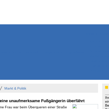
Weitere Inhalte
Nachrichten
Kurzmeldun
Kommentar
ssiers
Bücher
Extrablatt
Anzeigenmarkt
Originaltexte
Medienspieg
Leserbriefe
Themenspez
Podcasts
Markt & Politik
Ih
 eine unaufmerksame Fußgängerin überfährt
ei
Be
Eine Frau war beim Überqueren einer Straße