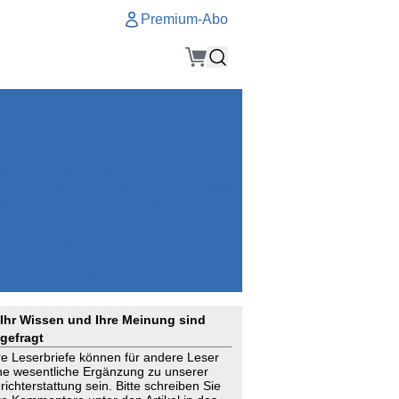
Premium-Abo
Service
Premium-Abo
Kontakt
gen
Häufige Fragen
e
VersicherungsJournal als Startseite
el
Nutzungsrechte erhalten
Mitteilung an die Redaktion
ial
Newsletter
RSS
Suchagenten
Ihr Wissen und Ihre Meinung sind
gefragt
re Leserbriefe können für andere Leser
ne wesentliche Ergänzung zu unserer
richterstattung sein. Bitte schreiben Sie