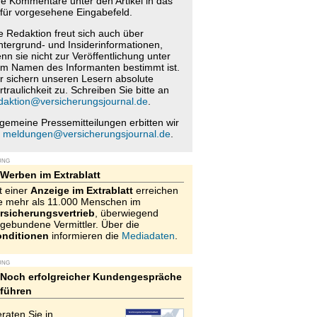
re Kommentare unter den Artikel in das
für vorgesehene Eingabefeld.
e Redaktion freut sich auch über
ntergrund- und Insiderinformationen,
nn sie nicht zur Veröffentlichung unter
m Namen des Informanten bestimmt ist.
r sichern unseren Lesern absolute
rtraulichkeit zu. Schreiben Sie bitte an
daktion@versicherungsjournal.de
.
lgemeine Pressemitteilungen erbitten wir
n
meldungen@versicherungsjournal.de
.
UNG
Werben im Extrablatt
t einer
Anzeige im Extrablatt
erreichen
e mehr als 11.000 Menschen im
rsicherungsvertrieb
, überwiegend
gebundene Vermittler. Über die
nditionen
informieren die
Mediadaten
.
UNG
Noch erfolgreicher Kundengespräche
führen
raten Sie in