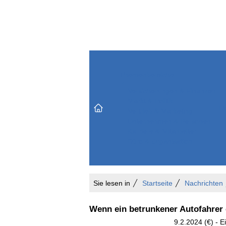
Themenbereiche
Versicherungen & Finanzen
Markt & Politik
Do
Vertrieb & Marketing
Unternehmen & Personen
Karriere & Mitarbeiter
Büro & Organisation
Sie lesen in
Startseite
Nachrichten
Wenn ein betrunkener Autofahrer
9.2.2024 (€) - 