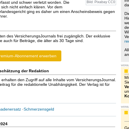
Ih
rfasst und schwer verletzt worden. Die
Bild: Pixabay CC0
da
 sich nicht einfach klären. Vor dem
rlandesgericht ging es daher um einen Anscheinsbeweis gegen
Di
rer.
Hi
we
de
Wi
ten des VersicherungsJournals frei zugänglich. Der exklusive
Ve
e auch für Beiträge, die älter als 30 Tage sind.
re
Al
a
remium-Abonnement erwerben
WERB
schätzung der Redaktion
Mi
halten den Zugriff auf alle Inhalte vom VersicherungsJournal.
Si
trag für die redaktionelle Unabhängigkeit. Der Verlag ist für
Ve
un
Ko
WERB
adenersatz
·
Schmerzensgeld
2024
Ge